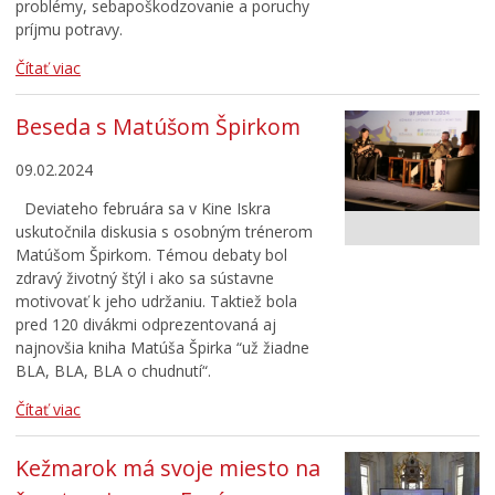
problémy, sebapoškodzovanie a poruchy
príjmu potravy.
Čítať viac
Beseda s Matúšom Špirkom
09.02.2024
Deviateho februára sa v Kine Iskra
uskutočnila diskusia s osobným trénerom
Matúšom Špirkom. Témou debaty bol
zdravý životný štýl i ako sa sústavne
motivovať k jeho udržaniu. Taktiež bola
pred 120 divákmi odprezentovaná aj
najnovšia kniha Matúša Špirka “už žiadne
BLA, BLA, BLA o chudnutí“.
Čítať viac
Kežmarok má svoje miesto na