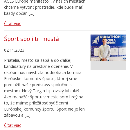
ACES Europe manifesto. „V našich mestách
chceme vytvoriť prostredie, kde bude mať
každý občan […]
Čítať viac
Šport spojí tri mestá
02.11.2023
Priatelia, mesto sa zapája do ďalšej
kandidatúry na prestížne ocenenie. V
októbri nás navštívila hodnotiaca komisia
Európskej komunity športu, ktorej sme
predložili naše predstavy spoločne s
mestami Nový Targ a Liptovský Mikuláš.
Ako manažér športu v meste som hrdý na
to, že máme príležitosť byť členmi
Európskej komunity športu. Šport nie je len
zábavou a […]
Čítať viac