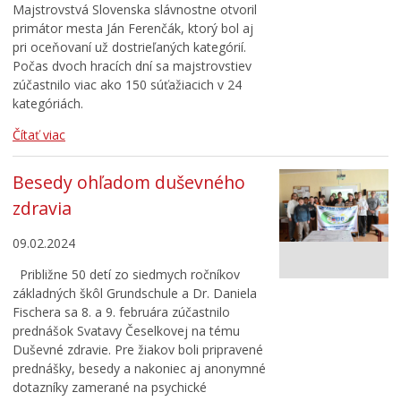
Majstrovstvá Slovenska slávnostne otvoril
primátor mesta Ján Ferenčák, ktorý bol aj
pri oceňovaní už dostrieľaných kategórií.
Počas dvoch hracích dní sa majstrovstiev
zúčastnilo viac ako 150 súťažiacich v 24
kategóriách.
Čítať viac
Besedy ohľadom duševného
zdravia
09.02.2024
Približne 50 detí zo siedmych ročníkov
základných škôl Grundschule a Dr. Daniela
Fischera sa 8. a 9. februára zúčastnilo
prednášok Svatavy Česelkovej na tému
Duševné zdravie. Pre žiakov boli pripravené
prednášky, besedy a nakoniec aj anonymné
dotazníky zamerané na psychické