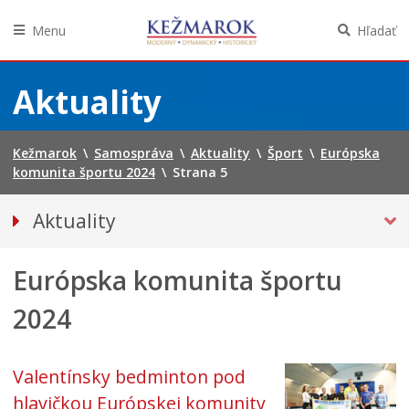
Menu
Hľadať
Preskočiť
na
Aktuality
obsah
Kežmarok
\
Samospráva
\
Aktuality
\
Šport
\
Európska
komunita športu 2024
\
Strana 5
Aktuality
Tlačové správy
Európska komunita športu
Spravodajstvo
Kultúra
2024
Školstvo
Bezpečnosť
Valentínsky bedminton pod
Životné prostredie
hlavičkou Európskej komunity