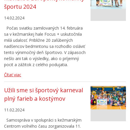
Zdravie
športu 2024
Cirkev
14.02.2024
Šport
Počas sviatku zamilovaných 14. februára
sa v kežmarskej hale Focus + uskutočnila
milá udalosť. Približne 20 zaľúbených
nadšencov bedmintonu sa rozhodlo osláviť
tento výnimočný deň športovo. V zápasoch
nešlo ani tak o výsledky, ako o príjemný
pocit a zážitok z celého podujatia.
Čítať viac
Užili sme si športový karneval
plný farieb a kostýmov
11.02.2024
Samospráva v spolupráci s kežmarským
Centrom voľného času zorganizovala 11.