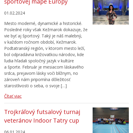
športovej mape Európy
01.02.2024
Mesto moderné, dynamické a historické.
Posledné roky však Kežmarok dokazuje, že
vie byť aj športový. Taký je náš malebný,
v každom ročnom období, Kežmarok.
Podtatranský región, v ktorom mesto leží,
bol odpradávna križovatkou národov, kde
ľudia hľadali spoločný jazyk v kultúre
a športe. Február je mesiacom láskavého
srdca, prejavom lásky voči blížnym, no
zároveň nám pripomína dôležitosť
starostlivosti o seba, o svoje […]
Čítať viac
Trojkráľový futsalový turnaj
veteránov Indoor Tatry cup
06.01.2024