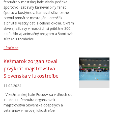
februára v mestskej hale Vlada Jančeka
športovo- zábavný karneval plný farieb,
športu a kostýmov. Karneval slávnostne
otvoril primátor mesta Ján Ferenčák
a privítal všetky deti z celého okolia. Okrem
skvelej zábavy v maskách si približne 300
detí užilo aj animačný program a športové
súťaže s tombolou.
Čítať viac
Kežmarok zorganizoval
prvýkrát majstrovstvá
Slovenska v lukostreľbe
11.02.2024
V kežmarskej hale Focus+ sa v dňoch od
10. do 11. februára organizovali
majstrovstvá Slovenska dospelých a
veteránov v halovej lukostreľbe.