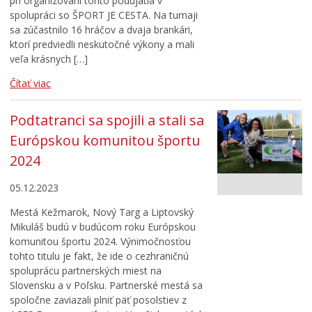
pri organizovaní tohto podujatia v
spolupráci so ŠPORT JE CESTA. Na turnaji
sa zúčastnilo 16 hráčov a dvaja brankári,
ktorí predviedli neskutočné výkony a mali
veľa krásnych […]
Čítať viac
Podtatranci sa spojili a stali sa
Európskou komunitou športu
2024
05.12.2023
Mestá Kežmarok, Nový Targ a Liptovský
Mikuláš budú v budúcom roku Európskou
komunitou športu 2024. Výnimočnosťou
tohto titulu je fakt, že ide o cezhraničnú
spoluprácu partnerských miest na
Slovensku a v Poľsku. Partnerské mestá sa
spoločne zaviazali plniť päť posolstiev z