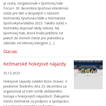
je cesta, zorganizovali v športovej hale
Focus+ 30. decembra športovú interiérovú
súťaž pre deti a dospelých s názvom
Kežmarský športovec/silák a Kežmarská
športovkyňa/siláčka 2023. Takáto súťaž v
Kežmarku doposiaľ nikdy nebola. Na
športovej trati, ktorá trvala približne od
piatich do ôsmich minút pre jednotlivca,
záležalo od vekovej kategórii, […]
Čítať viac
Kežmarské hokejové nájazdy
25.12.2023
Hokejové nájazdy ovládol Boris Oravec. V
predvečer Štedrého dňa 23. decembra sa
organizoval už tretí ročník obľúbeného
turnaja v hokejových nájazdoch. Ďakujeme
mestu Kežmarok za podporu a spoluprácu