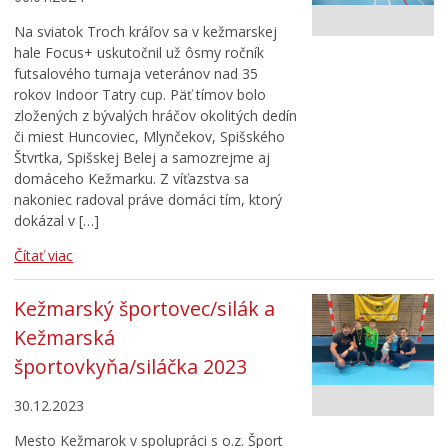
Na sviatok Troch kráľov sa v kežmarskej
hale Focus+ uskutočnil už ôsmy ročník
futsalového turnaja veteránov nad 35
rokov Indoor Tatry cup. Päť tímov bolo
zložených z bývalých hráčov okolitých dedín
či miest Huncoviec, Mlynčekov, Spišského
Štvrtka, Spišskej Belej a samozrejme aj
domáceho Kežmarku. Z víťazstva sa
nakoniec radoval práve domáci tím, ktorý
dokázal v […]
Čítať viac
Kežmarský športovec/silák a
Kežmarská
športovkyňa/siláčka 2023
30.12.2023
Mesto Kežmarok v spolupráci s o.z. Šport