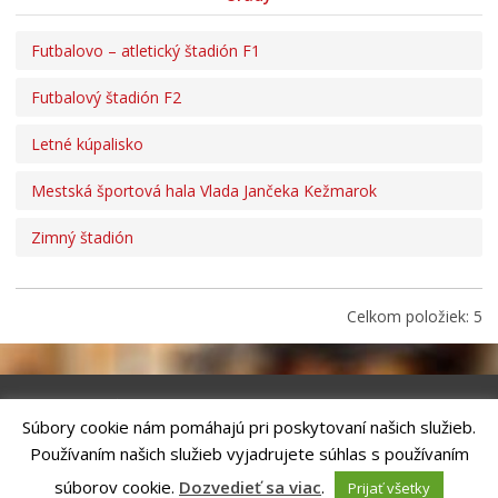
Učíme sa doma
EĽRO
Futbalovo – atletický štadión F1
Predajné trhy
Futbalový štadión F2
Mestské kultúrne stredisko
Letné kúpalisko
Mestská knižnica
Kino Iskra
Mestská športová hala Vlada Jančeka Kežmarok
Letné kúpalisko
Zimný štadión
Verejnoprospešné služby mesta
Odpadové hospodárstvo
Celkom položiek: 5
Sociálne veci
Matrika
Školstvo
Súbory cookie nám pomáhajú pri poskytovaní našich služieb.
Šport
Riešenie
ANTIK SMART CITY
| Technický prevádzkovateľ – MVI
Používaním našich služieb vyjadrujete súhlas s používaním
Technology, s.r.o.
Bývanie
Správca webového sídla: Mesto Kežmarok, Hlavné námestie, 060 01
súborov cookie.
Dozvedieť sa viac
.
Prijať všetky