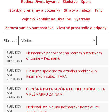
Rodina, život, bývanie
Školstvo
Šport
Stavby, prenájmy a pozemky
Straty a nálezy
Trhy
Vojnový konflikt na Ukrajine
Výstrahy
Zamestnanie v samospráve
Životné prostredie a odpady
Filtrovať:
PUBLIKOV
Ekumenická pobožnosť na Starom historickom
ANÉ
cintoríne v Kežmarku
01.11.2021
PUBLIKOV
Hlasujme spoločne za Virtuálnu prehliadku v
ANÉ
Kežmarku v súťaži ITAPA
28.10.2021
PUBLIKOV
ÚSPEŠNÁ PIATA SEZÓNA LETNÉHO KÚPALISKA
ANÉ
V KEŽMARKU ZA NAMI
24.08.2021
PUBLIKOV
Nedostali ste Noviny Kežmarok? Kontaktujte
ANÉ