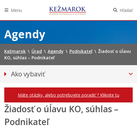
Menu
Hľadať
Preskočiť
na
Agendy
obsah
Kežmarok
\
Úrad
\
Agendy
\
Podnikateľ
\
Žiadosť o úĺavu
KO, súhlas – Podnikateľ
Ako vybaviť
Občan
Podnikateľ
Máte otázky, alebo potrebujete poradiť ? Kliknite tu
Žiadosť o úĺavu KO, súhlas –
Podnikateľ