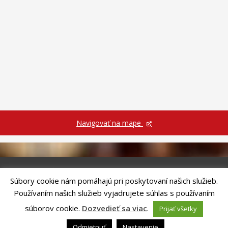
Navigovať na mape
Súbory cookie nám pomáhajú pri poskytovaní našich služieb.
Riešenie
ANTIK SMART CITY
| Technický prevádzkovateľ – MVI
Používaním našich služieb vyjadrujete súhlas s používaním
Technology, s.r.o.
Správca webového sídla: Mesto Kežmarok, Hlavné námestie, 060 01
súborov cookie.
Dozvedieť sa viac
.
Prijať všetky
Kežmarok, tel.: +421524660111
email:
podatelna@kezmarok.sk
,|
Vyhlásenie o prístupnosti
|
Odmietnuť
Nastavenie