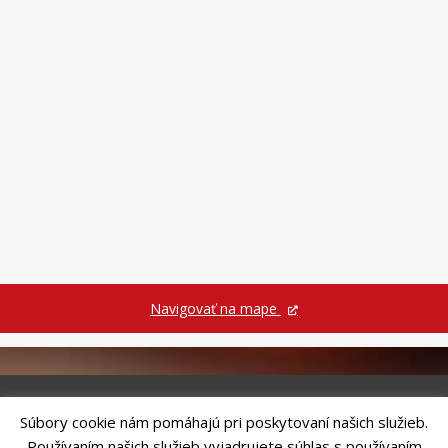
Navigovať na mape
Súbory cookie nám pomáhajú pri poskytovaní našich služieb.
Riešenie
ANTIK SMART CITY
| Technický prevádzkovateľ – MVI
Používaním našich služieb vyjadrujete súhlas s používaním