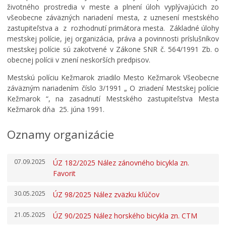
Doprava
životného prostredia v meste a plnení úloh vyplývajúcich zo
Vývoz odpadu
všeobecne záväzných nariadení mesta, z uznesení mestského
zastupiteľstva a z rozhodnutí primátora mesta. Základné úlohy
Civilná ochrana
mestskej polície, jej organizácia, práva a povinnosti príslušníkov
Ankety
mestskej polície sú zakotvené v Zákone SNR č. 564/1991 Zb. o
obecnej polícii v znení neskorších predpisov.
O meste
Mestskú políciu Kežmarok zriadilo Mesto Kežmarok Všeobecne
Partnerské mestá
záväzným nariadením číslo 3/1991 „ O zriadení Mestskej polície
Kežmarok “, na zasadnutí Mestského zastupiteľstva Mesta
Kežmarok dňa 25. júna 1991.
Oznamy organizácie
07.09.2025
ÚZ 182/2025 Nález zánovného bicykla zn.
Favorit
30.05.2025
ÚZ 98/2025 Nález zväzku kľúčov
21.05.2025
ÚZ 90/2025 Nález horského bicykla zn. CTM