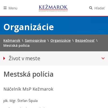
Menu
Hľadať
Preskočiť
na
Organizácie
obsah
Kežmarok
\
Samospráva
\
Organizácie
\
Bezpečnosť
\
Mestská polícia
Život v meste
Európska komunita športu 2024
Mestská polícia
Pohotovostné kontakty
Podujatia
Mestská karta
Náčelník MsP Kežmarok
Kežmarská televízia
plk. Mgr. Štefan Šipula
Noviny Kežmarok