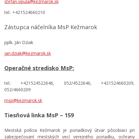
stefan.sipula@kezmarok.sk
Učíme sa doma
tel.: +421524660210
EĽRO
Predajné trhy
Zástupca náčelníka MsP Kežmarok
Mestské kultúrne stredisko
Mestská knižnica
pplk. Ján Dziak
Kino Iskra
jan.dziak@kezmarok.sk
Letné kúpalisko
Operačné stredisko MsP:
Verejnoprospešné služby mesta
Odpadové hospodárstvo
tel.: +421524522646, 052/4522646, +421524660209,
052/4660209
Sociálne veci
msp@kezmarok.sk
Matrika
Školstvo
Tiesňová linka MsP – 159
Šport
Bývanie
Mestská polícia Kežmarok je poriadkový útvar pôsobiaci pri
zabezpečovaní mestských vecí verejného poriadku, ochrany