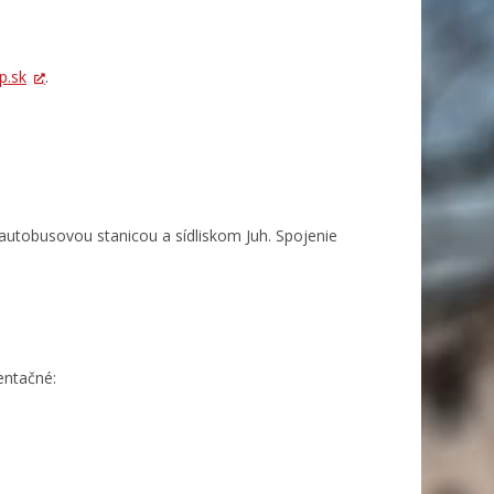
p.sk
.
tobusovou stanicou a sídliskom Juh. Spojenie
entačné: