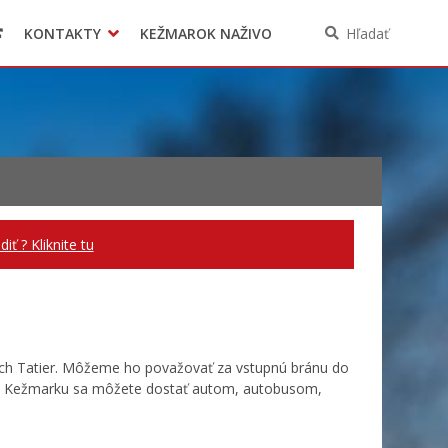
KONTAKTY
KEŽMAROK NAŽIVO
Hľadať
ť ? Kliknite tu
ch Tatier. Môžeme ho považovať za vstupnú bránu do
. Do Kežmarku sa môžete dostať autom, autobusom,