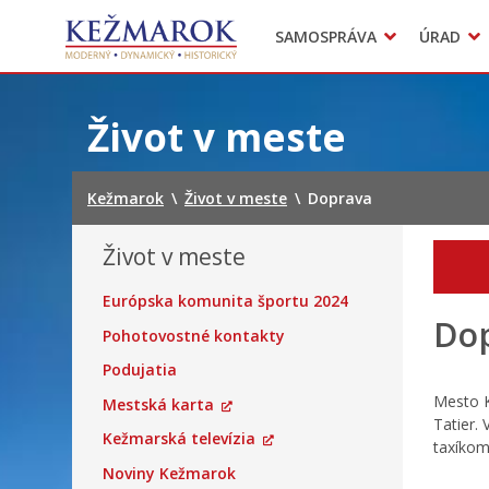
Predajné trhy
SAMOSPRÁVA
ÚRAD
Mestská polícia
Sekcie úradu
Preskočiť
na
Život v meste
obsah
Kežmarok
\
Život v meste
\
Doprava
Život v meste
Európska komunita športu 2024
Do
Pohotovostné kontakty
Podujatia
Mesto K
Mestská karta
Tatier.
Kežmarská televízia
taxíkom
Noviny Kežmarok