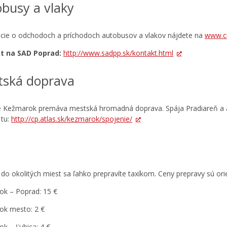
busy a vlaky
cie o odchodoch a príchodoch autobusov a vlakov nájdete na
www.c
t na SAD Poprad:
http://www.sadpp.sk/kontakt.html
tská doprava
 Kežmarok premáva mestská hromadná doprava. Spája Pradiareň a au
 tu:
http://cp.atlas.sk/kezmarok/spojenie/
 do okolitých miest sa ľahko prepravíte taxíkom. Ceny prepravy sú ori
k – Poprad: 15 €
ok mesto: 2 €
k – Ľubica: 4 €