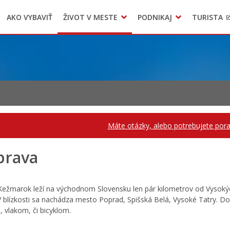
AKO VYBAVIŤ
ŽIVOT V MESTE
PODNIKAJ
TURISTA
Geo informačný systém – Kežmarok
Oznamovanie podozrení z podvodov
Triedený zber – NATUR – PACK
Máte otázky, alebo potrebujete poradi
prava
ežmarok leží na východnom Slovensku len pár kilometrov od Vysoký
 V blízkosti sa nachádza mesto Poprad, Spišská Belá, Vysoké Tatry
, vlakom, či bicyklom.