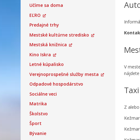
Auto
Učíme sa doma
EĽRO
Informá
Predajné trhy
Kontak
Mestské kultúrne stredisko
Mestská knižnica
Mes
Kino Iskra
Letné kúpalisko
V meste
nájdete
Verejnoprospešné služby mesta
Odpadové hospodárstvo
Taxi
Sociálne veci
Matrika
Z alebo
Školstvo
Kežmaro
Šport
Kežmar
Bývanie
Kežmaro