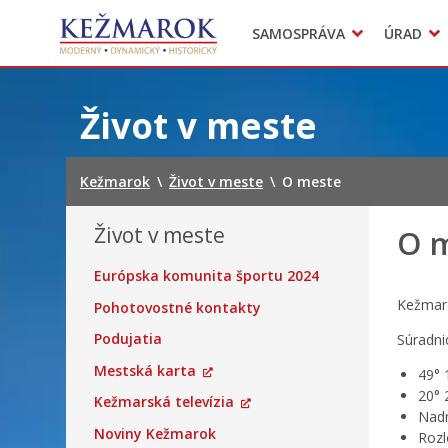
Predajné trhy
SAMOSPRÁVA
ÚRAD
Mestská polícia
Sekcie úradu
Preskočiť
na
Život v meste
obsah
Kežmarok
\
Život v meste
\
O meste
Život v meste
O 
Európska komunita športu 2024
Kežmaro
Pohotovostné kontakty
Podujatia
Súradni
Mestská karta
49° 
20° 
Kežmarská televízia
Nadm
Noviny Kežmarok
Rozl