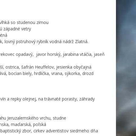
e vlhká so studenou zimou
jú západné vetry
atná
, lovný pstruhový rybník vodná nádrž Zlatná.
ekovec opadavý, javor horský, jarabina vtáčia, jaseň
ší, ostrica, šafrán Heuffelov, jesienka obyčajná
divá, bocian biely, hrdlička, vrana, sýkorka, drozd
vín a repky olejnej, na trávnaté porasty, záhrady
ahu Jeruzalemského vrchu, studne
sínska, maďarská, poľská
, baptistický zbor, cirkev adventistov siedmeho dňa