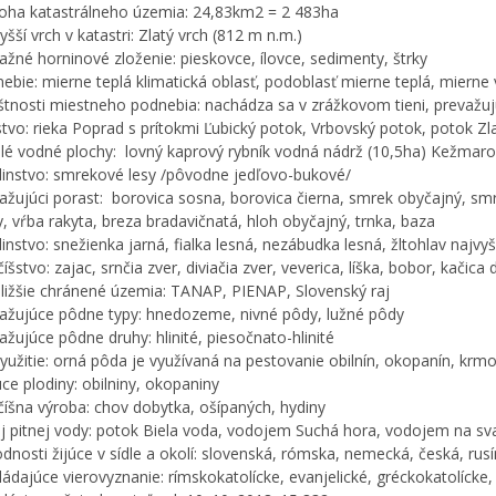
oha katastrálneho územia: 24,83km2 = 2 483ha
yšší vrch v katastri: Zlatý vrch (812 m n.m.)
ažné horninové zloženie: pieskovce, ílovce, sedimenty, štrky
ebie: mierne teplá klimatická oblasť, podoblasť mierne teplá, miern
štnosti miestneho podnebia: nachádza sa v zrážkovom tieni, prevažu
tvo: rieka Poprad s prítokmi Ľubický potok, Vrbovský potok, potok Zl
é vodné plochy: lovný kaprový rybník vodná nádrž (10,5ha) Kežmarok
linstvo: smrekové lesy /pôvodne jedľovo-bukové/
ažujúci porast: borovica sosna, borovica čierna, smrek obyčajný, smr
ly, vŕba rakyta, breza bradavičnatá, hloh obyčajný, trnka, baza
linstvo: snežienka jarná, fialka lesná, nezábudka lesná, žltohlav najvyš
číšstvo: zajac, srnčia zver, diviačia zver, veverica, líška, bobor, kačica 
ližšie chránené územia: TANAP, PIENAP, Slovenský raj
ažujúce pôdne typy: hnedozeme, nivné pôdy, lužné pôdy
ažujúce pôdne druhy: hlinité, piesočnato-hlinité
využitie: orná pôda je využívaná na pestovanie obilnín, okopanín, krmo
ce plodiny: obilniny, okopaniny
číšna výroba: chov dobytka, ošípaných, hydiny
j pitnej vody: potok Biela voda, vodojem Suchá hora, vodojem na sv
dnosti žijúce v sídle a okolí: slovenská, rómska, nemecká, česká, ru
ládajúce vierovyznanie: rímskokatolícke, evanjelické, gréckokatolícke