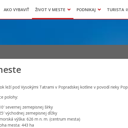
AKO VYBAVIŤ
ŽIVOT V MESTE
PODNIKAJ
TURISTA
Geo informačný systém – Kežmarok
Oznamovanie podozrení z podvodov
Triedený zber – NATUR – PACK
meste
k leží pod Vysokými Tatrami v Popradskej kotline v povodí rieky Pop
ce polohy:
10′ severnej zemepisnej šírky
25′ východnej zemepisnej dĺžky
orská výška: 626 m n. m. (centrum mesta)
oha mesta: 443 ha