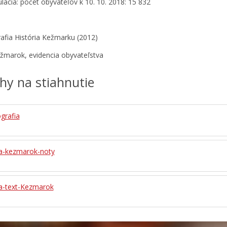
lácia: počet obyvateľov k 10. 10. 2018: 15 832
fia História Kežmarku (2012)
marok, evidencia obyvateľstva
ohy na stiahnutie
rafia
-kezmarok-noty
-text-Kezmarok