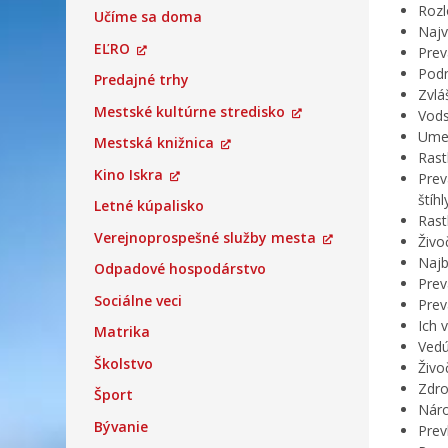
Rozl
Učíme sa doma
Najv
EĽRO
Prev
Podn
Predajné trhy
Zvlá
Mestské kultúrne stredisko
Vods
Umel
Mestská knižnica
Rast
Kino Iskra
Prev
štíh
Letné kúpalisko
Rast
Verejnoprospešné služby mesta
Živo
Najb
Odpadové hospodárstvo
Prev
Sociálne veci
Prev
Ich 
Matrika
Vedú
Školstvo
Živo
Zdro
Šport
Náro
Bývanie
Prev