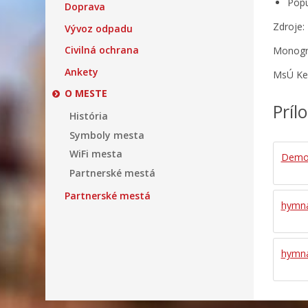
Popu
Doprava
Zdroje:
Vývoz odpadu
Civilná ochrana
Monogra
Ankety
MsÚ Kež
O MESTE
Príl
História
Symboly mesta
WiFi mesta
Demog
Partnerské mestá
Partnerské mestá
hymna
hymna