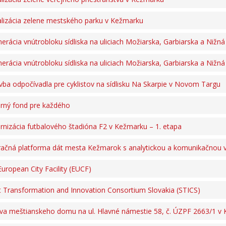
alizácia zelene mestského parku v Kežmarku
erácia vnútrobloku sídliska na uliciach Možiarska, Garbiarska a Nižná
erácia vnútrobloku sídliska na uliciach Možiarska, Garbiarska a Nižná
vba odpočívadla pre cyklistov na sídlisku Na Skarpie v Novom Targu
ný fond pre každého
nizácia futbalového štadióna F2 v Kežmarku – 1. etapa
račná platforma dát mesta Kežmarok s analytickou a komunikačnou 
European City Facility (EUCF)
 Transformation and Innovation Consortium Slovakia (STICS)
a meštianskeho domu na ul. Hlavné námestie 58, č. ÚZPF 2663/1 v