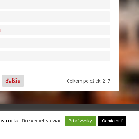
u
ana
ďalšie
Celkom položiek: 217
ov cookie.
Dozvedieť sa viac
.
Prijať všetky
Odmietnuť