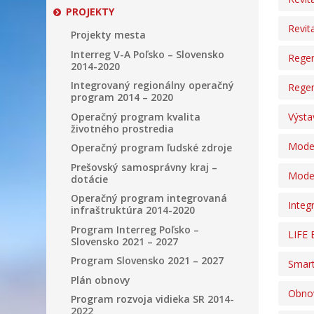
PROJEKTY
Revit
Projekty mesta
Interreg V-A Poľsko – Slovensko
Regen
2014-2020
Integrovaný regionálny operačný
Regen
program 2014 – 2020
Operačný program kvalita
Výsta
životného prostredia
Moder
Operačný program ľudské zdroje
Prešovský samosprávny kraj –
Moder
dotácie
Operačný program integrovaná
Integ
infraštruktúra 2014-2020
Program Interreg Poľsko –
LIFE 
Slovensko 2021 – 2027
Program Slovensko 2021 – 2027
Smart
Plán obnovy
Obnov
Program rozvoja vidieka SR 2014-
2022