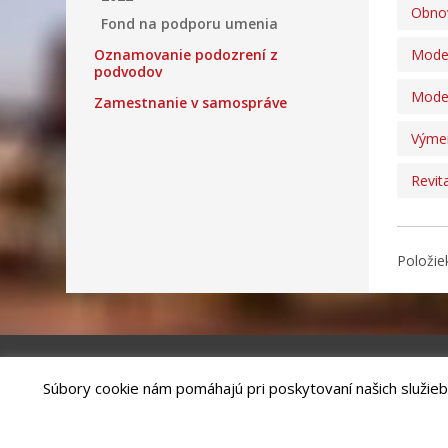
Obnov
Fond na podporu umenia
Oznamovanie podozrení z
Moder
podvodov
Moder
Zamestnanie v samospráve
Výmen
Revit
Položie
Súbory cookie nám pomáhajú pri poskytovaní našich služieb
Riešenie
ANTIK SMART CITY
| Technický prevádzkovateľ – MVI Te
Správca webového sídla: Mesto Kežmarok, Hlavné námestie, 060 01 
email:
podatelna@kezmarok.sk
,|
Vyhlásenie o prístupnosti
|
Oc