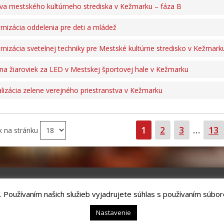
a mestského kultúrneho strediska v Kežmarku – fáza B
nizácia oddelenia pre deti a mládež
nizácia svetelnej techniky pre Mestské kultúrne stredisko v Kežmark
a žiaroviek za LED v Mestskej športovej hale v Kežmarku
alizácia zelene verejného priestranstva v Kežmarku
Strana
Strana
Strana
Str
1
2
3
…
13
k na stránku
. Používaním našich služieb vyjadrujete súhlas s používaním súbor
chnology, s.r.o.
Kežmarok, tel.: +421524660111
Nastavenie
hrana osobných údajov