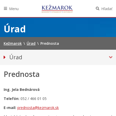
Menu
Hľadať
Preskočiť
na
Úrad
obsah
Kežmarok
\
Úrad
\
Prednosta
Úrad
Klientske centrum
Prednosta
PREDNOSTA
Oddelenia úradu
Sekcie úradu
Ing. Jela Bednárová
Životné situácie
Telefón:
052 / 466 01 05
Úradná tabuľa
E-mail:
prednosta@kezmarok.sk
Projekty