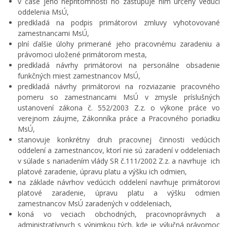
v čase jeho neprítomnosti ho zastupuje ním určený vedúci
oddelenia MsÚ,
predkladá na podpis primátorovi zmluvy vyhotovované
zamestnancami MsÚ,
plní ďalšie úlohy primerané jeho pracovnému zaradeniu a
právomoci uložené primátorom mesta,
predkladá návrhy primátorovi na personálne obsadenie
funkčných miest zamestnancov MsÚ,
predkladá návrhy primátorovi na rozviazanie pracovného
pomeru so zamestnancami MsÚ v zmysle príslušných
ustanovení zákona č. 552/2003 Z.z. o výkone práce vo
verejnom záujme, Zákonníka práce a Pracovného poriadku
MsÚ,
stanovuje konkrétny druh pracovnej činnosti vedúcich
oddelení a zamestnancov, ktorí nie sú zaradení v oddeleniach
v súlade s nariadením vlády SR č.111/2002 Z.z. a navrhuje ich
platové zaradenie, úpravu platu a výšku ich odmien,
na základe návrhov vedúcich oddelení navrhuje primátorovi
platové zaradenie, úpravu platu a výšku odmien
zamestnancov MsÚ zaradených v oddeleniach,
koná vo veciach obchodných, pracovnoprávnych a
administratívnych s výnimkou tých, kde je výlučná právomoc