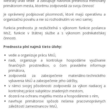
Mestský úrad vedie a zastupuje navonok prednosta menovaný
Oznamovanie podozrení z podvodov
primátorom mesta, ktorému zodpovedá za svoju činnosť
Zamestnanie v samospráve
Je oprávnený podpisovať písomnosti, ktoré majú operatívnu a
organizačnú povahu a nie sú rozhodnutím vo veci samej.
Funkcia prednostu je nezlučiteľná s výkonom funkcie poslanca
MsZ, funkcie v štátnej službe a s výkonom podnikateľskej
činnosti.
Prednosta plní najmä tieto úlohy:
vedie a organizuje prácu MsÚ,
riadi, organizuje a kontroluje hospodárne využívanie
finančných prostriedkov, o čom pravidelne informuje
primátora,
zodpovedá za zabezpečenie materiálno-technického
vybavenia MsÚ a zabezpečenie jeho údržby,
v rámci svojej pôsobnosti zodpovedá za výkon riadiacej a
kontrolnej práce subjektov zriadených mestom,
dozerá na ochranu majetku mesta a hospodárenie s ním,
navrhuje primátorovi spôsob riešenia pracovnoprávnych
záležitostí zamestnancov MsÚ,