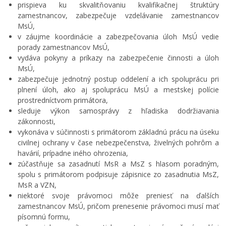
prispieva ku skvalitňovaniu kvalifikačnej štruktúry
zamestnancov, zabezpečuje vzdelávanie zamestnancov
MsÚ,
v záujme koordinácie a zabezpečovania úloh MsÚ vedie
porady zamestnancov MsÚ,
vydáva pokyny a príkazy na zabezpečenie činnosti a úloh
MsÚ,
zabezpečuje jednotný postup oddelení a ich spoluprácu pri
plnení úloh, ako aj spoluprácu MsÚ a mestskej polície
prostredníctvom primátora,
sleduje výkon samosprávy z hľadiska dodržiavania
zákonnosti,
vykonáva v súčinnosti s primátorom základnú prácu na úseku
civilnej ochrany v čase nebezpečenstva, živelných pohrôm a
havárií, prípadne iného ohrozenia,
zúčastňuje sa zasadnutí MsR a MsZ s hlasom poradným,
spolu s primátorom podpisuje zápisnice zo zasadnutia MsZ,
MsR a VZN,
niektoré svoje právomoci môže preniesť na ďalších
zamestnancov MsÚ, pričom prenesenie právomoci musí mať
písomnú formu,