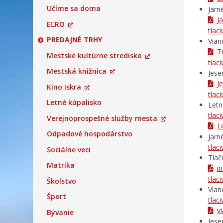
Učíme sa doma
Jarn
J
EĽRO
tlac
PREDAJNÉ TRHY
Vian
T
Mestské kultúrne stredisko
tlac
Mestská knižnica
Jese
J
Kino Iskra
tlac
Letné kúpalisko
Letn
tlac
Verejnoprospešné služby mesta
L
Odpadové hospodárstvo
Jarn
tlac
Sociálne veci
Tlač
Matrika
i
tlac
Školstvo
Vian
Šport
tlac
v
Bývanie
Jese