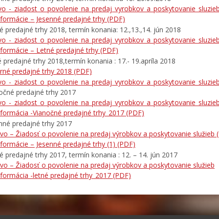
ivo_-_ziadost_o_povolenie_na_predaj_vyrobkov_a_poskytovanie_sluzieb
nformácie – Jesenné predajné trhy
(PDF)
é predajné trhy 2018, termín konania: 12.,13.,14. jún 2018
ivo_-_ziadost_o_povolenie_na_predaj_vyrobkov_a_poskytovanie_sluzieb
nformácie – Letné predajné trhy
(PDF)
é predajné trhy 2018,termín konania : 17.- 19.apríla 2018
arné predajné trhy 2018
(PDF)
ivo_-_ziadost_o_povolenie_na_predaj_vyrobkov_a_poskytovanie_sluzieb
očné predajné trhy 2017
ivo_-_ziadost_o_povolenie_na_predaj_vyrobkov_a_poskytovanie_sluzieb
nformácia -Vianočné predajné trhy_2017
(PDF)
nné predajné trhy 2017
̌ivo – Žiadosť o povolenie na predaj výrobkov a poskytovanie služieb 
nformácie – Jesenné predajné trhy (1)
(PDF)
é predajné trhy 2017, termín konania : 12. – 14. jún 2017
̌ivo – Žiadosť o povolenie na predaj výrobkov a poskytovanie služieb
nformácia -letné predajné trhy_2017
(PDF)