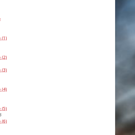
b
 (1)
 (2)
 (3)
 (4)
 (5)
8
 (6)