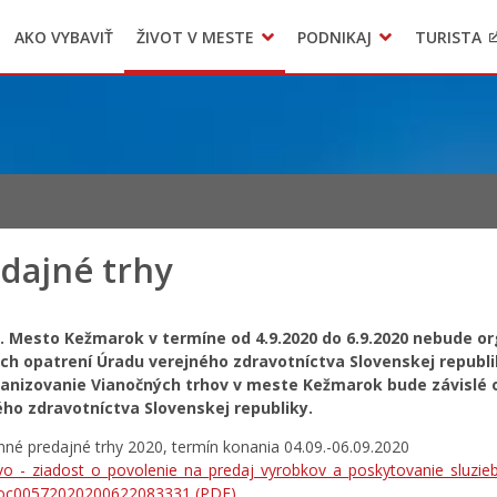
AKO VYBAVIŤ
ŽIVOT V MESTE
PODNIKAJ
TURISTA
Geo informačný systém – Kežmarok
Oznamovanie podozrení z podvodov
Triedený zber – NATUR – PACK
dajné trhy
 Mesto Kežmarok v termíne od 4.9.2020 do 6.9.2020 nebude or
ch opatrení Úradu verejného zdravotníctva Slovenskej republi
ganizovanie Vianočných trhov v meste Kežmarok bude závislé o
ého zdravotníctva Slovenskej republiky.
nné predajné trhy 2020, termín konania 04.09.-06.09.2020
ivo_-_ziadost_o_povolenie_na_predaj_vyrobkov_a_poskytovanie_sluzie
oc00572020200622083331
(PDF)