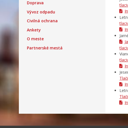
Doprava
tlac
I
Vývoz odpadu
Letn
Civilná ochrana
tlac
I
Ankety
Jarn
O meste
J
Partnerské mestá
tlac
Vian
tlac
I
Jese
Tlac
I
Letn
Tlac
I