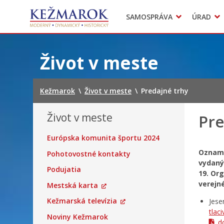
Predajné trhy
SAMOSPRÁVA
ÚRAD
Mestská polícia
Sekcie úradu
Preskočiť
na
Život v meste
obsah
Kežmarok
\
Život v meste
\
Predajné trhy
Život v meste
Pre
Európska komunita športu 2024
Oznam.
Pohotovostné kontakty
vydaný
Podujatia
19. Or
verejn
Mestská karta
Kežmarská televízia
Jese
tlac
Noviny Kežmarok
d