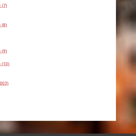
 (7)
 (8)
 (9)
 (10)
(003)