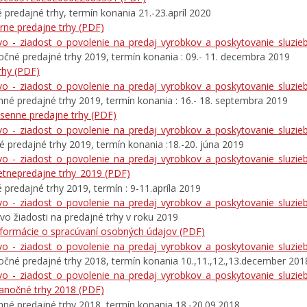
é predajné trhy, termín konania 21.-23.apríl 2020
arne predajne trhy
(PDF)
ivo_-_ziadost_o_povolenie_na_predaj_vyrobkov_a_poskytovanie_sluzie
očné predajné trhy 2019, termín konania : 09.- 11. decembra 2019
rhy
(PDF)
ivo_-_ziadost_o_povolenie_na_predaj_vyrobkov_a_poskytovanie_sluzieb
nné predajné trhy 2019, termín konania : 16.- 18. septembra 2019
esenne predajne trhy
(PDF)
ivo_-_ziadost_o_povolenie_na_predaj_vyrobkov_a_poskytovanie_sluzieb
é predajné trhy 2019, termín konania :18.-20. júna 2019
ivo_-_ziadost_o_povolenie_na_predaj_vyrobkov_a_poskytovanie_sluzieb
etnepredajne trhy_2019
(PDF)
é predajné trhy 2019, termín : 9-11.apríla 2019
ivo_-_ziadost_o_povolenie_na_predaj_vyrobkov_a_poskytovanie_sluzieb
ivo žiadosti na predajné trhy v roku 2019
nformácie o spracúvaní osobných údajov
(PDF)
ivo_-_ziadost_o_povolenie_na_predaj_vyrobkov_a_poskytovanie_sluzieb
očné predajné trhy 2018, termín konania 10.,11.,12.,13.december 201
ivo_-_ziadost_o_povolenie_na_predaj_vyrobkov_a_poskytovanie_sluzieb
ianočné trhy 2018
(PDF)
nné predajné trhy 2018, termín konania 18.-20.09.2018