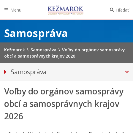
Menu
Hľadať
Preskočiť
na
Samospráva
obsah
Kežmarok
\
Samospráva
\
Voľby do orgánov samosprávy
obcí a samosprávnych krajov 2026
Samospráva
Primátor mesta
Voľby do orgánov samosprávy
Mestské zastupiteľstvo
Mestská polícia
obcí a samosprávnych krajov
Mestská školská rada
2026
Elektronická verejná správa
Centrálna úradná elektronická tabuľa