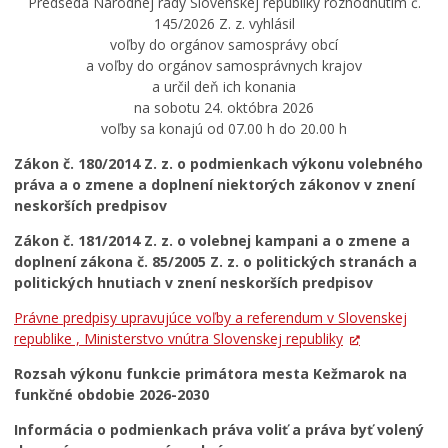
Predseda Národnej rady Slovenskej republiky rozhodnutím č.
Všeobecne záväzné nariadenia
145/2026 Z. z. vyhlásil
Územné plánovanie
voľby do orgánov samosprávy obcí
a voľby do orgánov samosprávnych krajov
Organizácie
a určil deň ich konania
Oznamy mesta
na sobotu 24. októbra 2026
voľby sa konajú od 07.00 h do 20.00 h
Transparentné mesto
Zákon č. 180/2014 Z. z. o podmienkach výkonu volebného
Geo informačný systém – Kežmarok
práva a o zmene a doplnení niektorých zákonov v znení
Tlačové správy
neskorších predpisov
Rozvoj mesta
Zákon č. 181/2014 Z. z. o volebnej kampani a o zmene a
doplnení zákona č. 85/2005 Z. z. o politických stranách a
Ocenenie mesta
politických hnutiach v znení neskorších predpisov
Investície a rekonštrukcie
Právne predpisy upravujúce voľby a referendum v Slovenskej
VOĽBY DO ORGÁNOV SAMOSPRÁVY OBCÍ A
republike , Ministerstvo vnútra Slovenskej republiky
SAMOSPRÁVNYCH KRAJOV 2026
Rozsah výkonu funkcie primátora mesta Kežmarok na
funkčné obdobie 2026-2030
Informácia o podmienkach práva voliť a práva byť volený