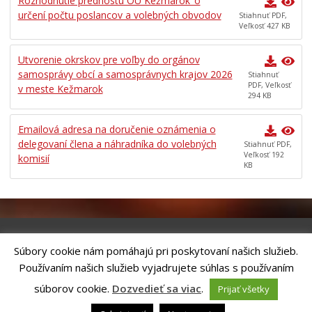
Rozhodnutie prednostu OU Kežmarok_o
určení počtu poslancov a volebných obvodov
Stiahnuť PDF,
Veľkosť 427 KB
Utvorenie okrskov pre voľby do orgánov
samosprávy obcí a samosprávnych krajov 2026
Stiahnuť
PDF, Veľkosť
v meste Kežmarok
294 KB
Emailová adresa na doručenie oznámenia o
delegovaní člena a náhradníka do volebných
Stiahnuť PDF,
Veľkosť 192
komisií
KB
Súbory cookie nám pomáhajú pri poskytovaní našich služieb.
Riešenie
ANTIK SMART CITY
| Technický prevádzkovateľ – MVI
Používaním našich služieb vyjadrujete súhlas s používaním
Technology, s.r.o.
Správca webového sídla: Mesto Kežmarok, Hlavné námestie, 060 01
súborov cookie.
Dozvedieť sa viac
.
Prijať všetky
Kežmarok, tel.: +421524660111
email:
podatelna@kezmarok.sk
,|
Vyhlásenie o prístupnosti
|