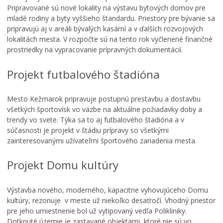
Pripravované sú nové lokality na výstavu bytových domov pre
mladé rodiny a byty vyššieho štandardu. Priestory pre bývanie sa
pripravujú aj v areáli bývalých kasární a v ďalších rozvojových
lokalitách mesta. V rozpočte sú na tento rok vyčlenené finančné
prostriedky na vypracovanie prípravných dokumentácií.
Projekt futbalového štadióna
Mesto Kežmarok pripravuje postupnú prestavbu a dostavbu
všetkých športovísk vo väzbe na aktuálne požiadavky doby a
trendy vo svete. Týka sa to aj futbalového štadióna a v
súčasnosti je projekt v štádiu prípravy so všetkými
zainteresovanými užívateľmi športového zariadenia mesta.
Projekt Domu kultúry
Výstavba nového, moderného, kapacitne vyhovujúceho Domu
kultúry, rezonuje v meste už niekoľko desaťročí. Vhodný priestor
pre jeho umiestnenie bol už vytipovaný vedľa Polikliniky.
Dotknuté územie je zastavané objektami, ktoré nie sú vo