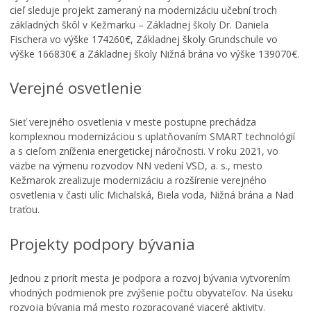
cieľ sleduje projekt zameraný na modernizáciu učební troch
základných škôl v Kežmarku – Základnej školy Dr. Daniela
Fischera vo výške 174260€, Základnej školy Grundschule vo
výške 166830€ a Základnej školy Nižná brána vo výške 139070€.
Verejné osvetlenie
Sieť verejného osvetlenia v meste postupne prechádza
komplexnou modernizáciou s uplatňovaním SMART technológií
a s cieľom zníženia energetickej náročnosti. V roku 2021, vo
väzbe na výmenu rozvodov NN vedení VSD, a. s., mesto
Kežmarok zrealizuje modernizáciu a rozšírenie verejného
osvetlenia v časti ulíc Michalská, Biela voda, Nižná brána a Nad
traťou.
Projekty podpory bývania
Jednou z priorít mesta je podpora a rozvoj bývania vytvorením
vhodných podmienok pre zvýšenie počtu obyvateľov. Na úseku
rozvoja bývania má mesto rozpracované viaceré aktivity.