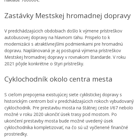
Zastávky Mestskej hromadnej dopravy
V predchádzajúcich obdobiach došlo k výmene prístreškov
autobusovej dopravy na hlavnom ťahu. Prispelo to k
modernizácii s atraktívnejšími podmienkami pre hromadnú
dopravu. Naplánovaná je aj postupná výmena prístreškov
Mestskej hromadnej dopravy v rovnakom štandarde. V roku
2021 pôjde konkrétne o štyri prístrešky.
Cyklochodník okolo centra mesta
S cieľom prepojenia existujúcej siete cyklistickej dopravy s
historickým centrom bol v predchádzajúcich rokoch vybudovaný
cyklochodník. Pre prestavbu mosta na štátnej ceste I/67 nebolo
možné v roku 2020 ukončiť úsek trasy pod mostom. Po
ukončení prestavby mosta bude možné uvedený úsek
cyklochodníka kompletizovať, na čo sú už vyčlenené finančné
prostriedky.