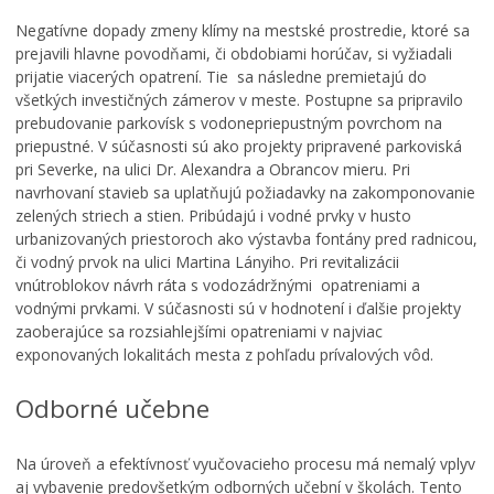
Negatívne dopady zmeny klímy na mestské prostredie, ktoré sa
prejavili hlavne povodňami, či obdobiami horúčav, si vyžiadali
prijatie viacerých opatrení. Tie sa následne premietajú do
všetkých investičných zámerov v meste. Postupne sa pripravilo
prebudovanie parkovísk s vodonepriepustným povrchom na
priepustné. V súčasnosti sú ako projekty pripravené parkoviská
pri Severke, na ulici Dr. Alexandra a Obrancov mieru. Pri
navrhovaní stavieb sa uplatňujú požiadavky na zakomponovanie
zelených striech a stien. Pribúdajú i vodné prvky v husto
urbanizovaných priestoroch ako výstavba fontány pred radnicou,
či vodný prvok na ulici Martina Lányiho. Pri revitalizácii
vnútroblokov návrh ráta s vodozádržnými opatreniami a
vodnými prvkami. V súčasnosti sú v hodnotení i ďalšie projekty
zaoberajúce sa rozsiahlejšími opatreniami v najviac
exponovaných lokalitách mesta z pohľadu prívalových vôd.
Odborné učebne
Na úroveň a efektívnosť vyučovacieho procesu má nemalý vplyv
aj vybavenie predovšetkým odborných učební v školách. Tento