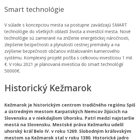
Smart technológie
V súlade s koncepciou mesta sa postupne zavádzajú SMART
technológie do všetkých oblastí života a investícií mesta. Nové
technológie sú zamerané na zníženie energetickej náročnosti,
zlepšenie bezpečnosti a plynulosti cestnej premávky a na
zvýšenie bezpečnosti občanov inštalovaním kamerového
systému. Komplexný projekt počíta s celkovou investíciou 1 mil.
€. V roku 2021 je plánovaná investícia do smart technológií
50000€.
Historický Kežmarok
Kežmarok je historickým centrom tradičného regiónu Spiš
a ústredným mestom Karpatských Nemcov žijúcich na
Slovensku a v niekdajšom Uhorsku. Patrí medzi najstaršie
mestá na Slovensku. Mestské práva Kežmarku udelil
uhorský kráľ Belo IV. v roku 1269. Slobodným kráľovským
mestom sa Kežmarok stal v roku 1380. Historické jadro