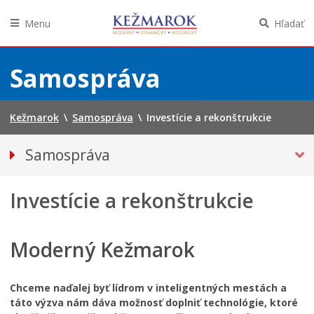
Menu
Hľadať
Preskočiť
na
Samospráva
obsah
Kežmarok
\
Samospráva
\
Investície a rekonštrukcie
Samospráva
Primátor mesta
Investície a rekonštrukcie
Mestské zastupiteľstvo
Mestská polícia
Mestská školská rada
Moderný Kežmarok
Elektronická verejná správa
Centrálna úradná elektronická tabuľa
Chceme naďalej byť lídrom v inteligentných mestách a
táto výzva nám dáva možnosť doplniť technológie, ktoré
Všeobecne záväzné nariadenia