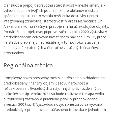
Cieľ zlúčiť a prepojiť zdravotnú starostlivosť v meste smeruje k
vytvoreniu priaznivejších podmienok pre občanov mesta a
spádovej oblasti. Preto vznikla myšlienka dostavby Centra
integrovanej zdravotnej starostlivosti v areáli Nemocnice Dr.
Alexandra s komunikačným prepojením na už existujúce objekty.
Po náročnej projektovej príprave začala v roku 2020 výstavba v
predpokladanom celkovom investičnom náklade 5 mil. €, práce
na stavbe prebiehajú nepretržite aj v tomto roku. Stavba je
financovaná z externých a čiastočne združených finančných
prostriedkov
Regionálna tržnica
Komplexný návrh prestavby mestskej tržnice bol vzhľadom na
predpokladaný finančný objem, časovú náročnosť a
rešpektovanie užívateľských a nájomných práv rozdelený do
niekoľkých etáp. V roku 2021 sa bude realizovať I. etapa vedľa
autobusovej zastávky a priľahlého parku v predpokladanej
investícii 300 tisíc €. Výstavbou nových priestorov sa vytvoria
predpoklady k prebudovaniu súčasného trhoviska v jednotnom