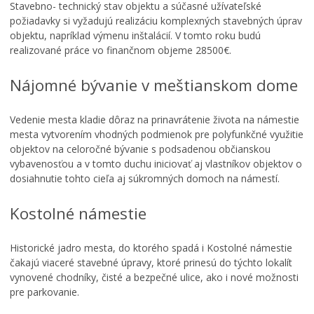
Stavebno- technický stav objektu a súčasné užívateľské
požiadavky si vyžadujú realizáciu komplexných stavebných úprav
objektu, napríklad výmenu inštalácií. V tomto roku budú
realizované práce vo finančnom objeme 28500€.
Nájomné bývanie v meštianskom dome
Vedenie mesta kladie dôraz na prinavrátenie života na námestie
mesta vytvorením vhodných podmienok pre polyfunkčné využitie
objektov na celoročné bývanie s podsadenou občianskou
vybavenosťou a v tomto duchu iniciovať aj vlastníkov objektov o
dosiahnutie tohto cieľa aj súkromných domoch na námestí.
Kostolné námestie
Historické jadro mesta, do ktorého spadá i Kostolné námestie
čakajú viaceré stavebné úpravy, ktoré prinesú do týchto lokalít
vynovené chodníky, čisté a bezpečné ulice, ako i nové možnosti
pre parkovanie.