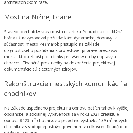
architektonickom ráze.
Most na Nižnej bráne
Stavebnotechnický stav mosta cez rieku Poprad na ulici Nižná
brána už nevyhovoval požiadavkám dynamickej dopravy. V
súčasnosti mesto Kežmarok pristúpilo na základe
diagnostického posúdenia k projektovej príprave prestavby
mosta, ktorá zlepší podmienky pre všetky druhy dopravy a
chodcov. Finančné prostriedky na dokončenie projektovej
dokumentácie sú z externých zdrojov.
Rekonštrukcie mestských komunikácií a
chodníkov
Na základe úspešného projektu na obnovu peších ťahov k vyššej
občianskej a sociálnej vybavenosti sa v roku 2021 zrealizuje
obnova 8423 m² chodníkov a prebehne výstavba 139 m² nových
chodníkov s vodopriepustným povrchom v celkovom finančnom
náklade 760000€.