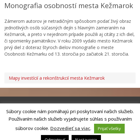
Monografia osobností mesta Kežmarok
Zámerom autorov je netradičným spôsobom podať živý obraz
jednotlivých osób súčasných dejín s hlavným zameraním na
Kežmarok, a preto v nejednom prípade použili aj citáty z ich diel,
či spomienky pamätníkov. V roku 2009 vydalo mesto Kežmarok
prvý diel z doteraz štyroch dielov monografie o meste
Osobnosti Kežmarku od 13. storočia po začiatok 21. storočia.
Mapy investícií a rekonštrukcií mesta Kežmarok
Súbory cookie nám pomáhajú pri poskytovaní našich služieb.
Riešenie
ANTIK SMART CITY
| Technický prevádzkovateľ – MVI
Používaním našich služieb vyjadrujete súhlas s používaním
Technology, s.r.o.
Správca webového sídla: Mesto Kežmarok, Hlavné námestie, 060 01
súborov cookie.
Dozvedieť sa viac
.
Prijať všetky
Kežmarok, tel.: +421524660111
email:
podatelna@kezmarok.sk
,|
Vyhlásenie o prístupnosti
|
Odmietnuť
Nastavenie