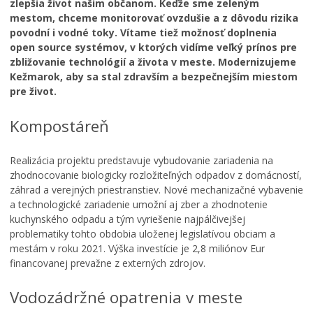
zlepšia život našim občanom. Keďže sme zeleným
Územné plánovanie
mestom, chceme monitorovať ovzdušie a z dôvodu rizika
povodní i vodné toky. Vítame tiež možnosť doplnenia
Organizácie
open source systémov, v ktorých vidíme veľký prínos pre
Oznamy mesta
zbližovanie technológií a života v meste. Modernizujeme
Kežmarok, aby sa stal zdravším a bezpečnejším miestom
Transparentné mesto
pre život.
Geo informačný systém – Kežmarok
Kompostáreň
Tlačové správy
Rozvoj mesta
Realizácia projektu predstavuje vybudovanie zariadenia na
Ocenenie mesta
zhodnocovanie biologicky rozložiteľných odpadov z domácností,
záhrad a verejných priestranstiev. Nové mechanizačné vybavenie
INVESTÍCIE A REKONŠTRUKCIE
a technologické zariadenie umožní aj zber a zhodnotenie
Voľby do orgánov samosprávy obcí a samosprávnych
kuchynského odpadu a tým vyriešenie najpálčivejšej
krajov 2026
problematiky tohto obdobia uloženej legislatívou obciam a
mestám v roku 2021. Výška investície je 2,8 miliónov Eur
financovanej prevažne z externých zdrojov.
Vodozádržné opatrenia v meste