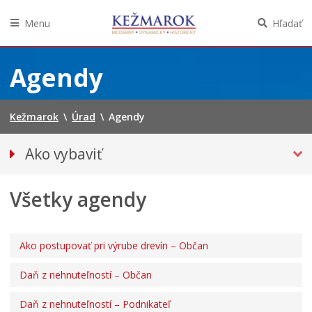
Menu
Hľadať
Preskočiť
na
Agendy
obsah
Kežmarok
\
Úrad
\
Agendy
Ako vybaviť
Občan
Všetky agendy
Podnikateľ
Ako postupovať pri výrube drevín – Občan
Daň z nehnuteľností – Občan
Daň z nehnuteľností – Podnikateľ