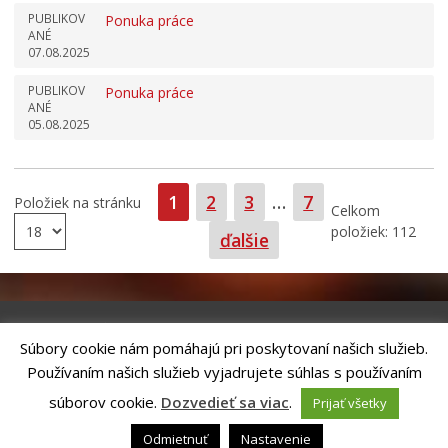
PUBLIKOV
Ponuka práce
ANÉ
07.08.2025
PUBLIKOV
Ponuka práce
ANÉ
05.08.2025
Strana
Strana
Strana
Strana
1
2
3
…
7
Položiek na stránku
Celkom
položiek: 112
ďalšie
Súbory cookie nám pomáhajú pri poskytovaní našich služieb.
Riešenie
ANTIK SMART CITY
| Technický prevádzkovateľ – MVI
Používaním našich služieb vyjadrujete súhlas s používaním
Technology, s.r.o.
Správca webového sídla: Mesto Kežmarok, Hlavné námestie, 060 01
súborov cookie.
Dozvedieť sa viac
.
Prijať všetky
Kežmarok, tel.: +421524660111
email:
podatelna@kezmarok.sk
,|
Vyhlásenie o prístupnosti
|
Odmietnuť
Nastavenie
Ochrana osobných údajov