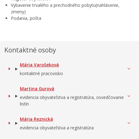
Vybavenie trvalého a prechodného pobytu(nahlásenie,
Oznamovanie podozrení z podvodov
zmeny)
Zamestnanie v samospráve
Podania, pošta
Kontaktné osoby
Mária Varošeková
kontaktné pracovisko
Martina Gurová
evidencia obyvateľstva a registratúra, osvedčovanie
listín
Mária Reznická
evidencia obyvateľstva a registratúra