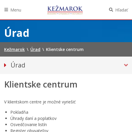
Menu
Hľadať
Preskočiť
na
Úrad
obsah
Kežmarok
\
Úrad
\
Klientske centrum
Úrad
KLIENTSKE CENTRUM
Klientske centrum
Prednosta
Oddelenia úradu
Sekcie úradu
V klientskom centre je možné vyriešiť:
Životné situácie
Pokladňa
Úhrady daní a poplatkov
Úradná tabuľa
Osvedčovanie listín
Projekty
Register obyvateľov