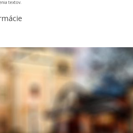
enia textov.
rmácie