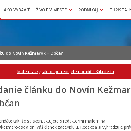
AKO VYBAVIŤ
ŽIVOT V MESTE
PODNIKAJ
TURISTA
Geo informačný systém – Kežmarok
Oznamovanie podozrení z podvodov
Triedený zber – NATUR – PACK
nku do Novín Kežmarok – Občan
Máte otázky, alebo potrebujete poradiť ? Kliknite tu
danie článku do Novín Kežma
bčan
pridáte tak, že sa skontaktujete s redaktormi mailom na
kezmarok.sk a oni Váš članok zaeevidujú. Redakcia si vyhradzuje prá