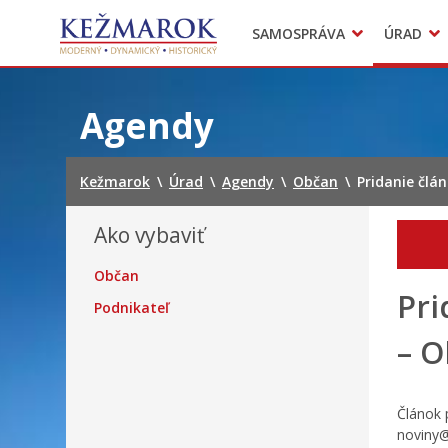
Predajné trhy
SAMOSPRÁVA
ÚRAD
Mestská polícia
Sekcie úradu
Preskočiť
na
Agendy
obsah
Kežmarok
\
Úrad
\
Agendy
\
Občan
\
Pridanie člá
Ako vybaviť
Občan
Pri
Podnikateľ
– O
Článok 
noviny@