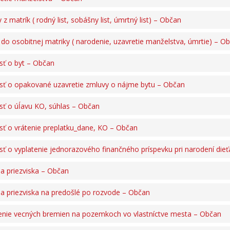
 z matrík ( rodný list, sobášny list, úmrtný list) – Občan
 do osobitnej matriky ( narodenie, uzavretie manželstva, úmrtie) – O
sť o byt – Občan
sť o opakované uzavretie zmluvy o nájme bytu – Občan
sť o úĺavu KO, súhlas – Občan
sť o vrátenie preplatku_dane, KO – Občan
sť o vyplatenie jednorazového finančného príspevku pri narodení die
 priezviska – Občan
 priezviska na predošlé po rozvode – Občan
enie vecných bremien na pozemkoch vo vlastníctve mesta – Občan