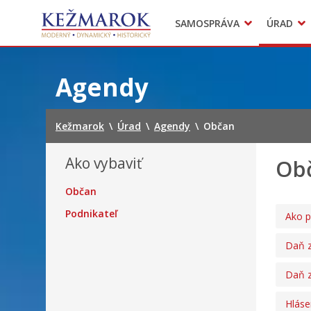
Predajné trhy
SAMOSPRÁVA
ÚRAD
Mestská polícia
Sekcie úradu
Preskočiť
na
Agendy
obsah
Kežmarok
\
Úrad
\
Agendy
\
Občan
Ako vybaviť
Ob
Občan
Podnikateľ
Ako p
Daň z
Daň z
Hláse