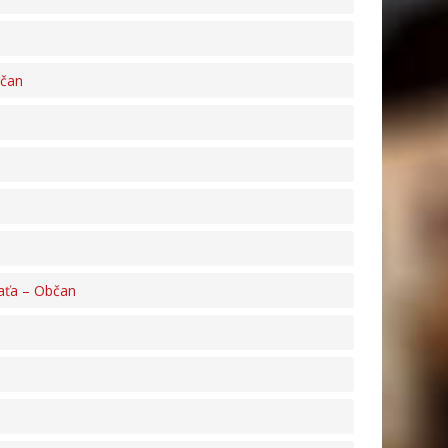
bčan
ťaťa – Občan