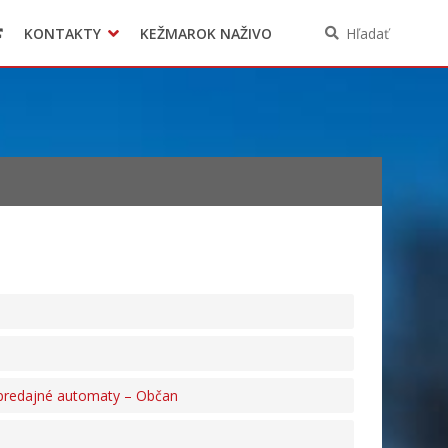
KONTAKTY
KEŽMAROK NAŽIVO
Hľadať
a predajné automaty – Občan