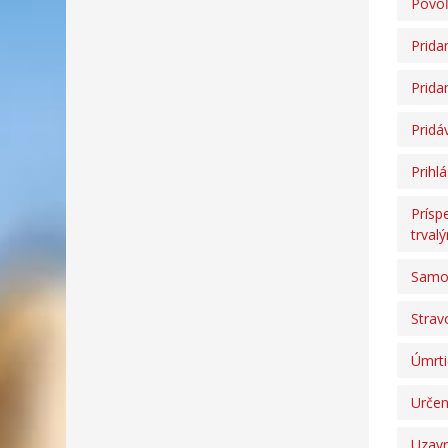
Povoľ
Prida
Prida
Pridá
Prihl
Prísp
trval
Samos
Strav
Úmrti
Určen
Uzavr