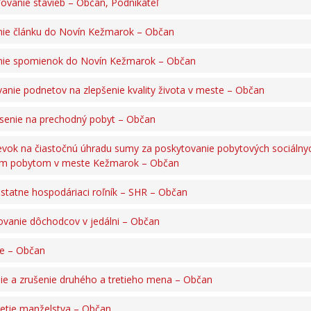
ovanie stavieb – Občan, Podnikateľ
nie článku do Novín Kežmarok – Občan
nie spomienok do Novín Kežmarok – Občan
vanie podnetov na zlepšenie kvality života v meste – Občan
ásenie na prechodný pobyt – Občan
evok na čiastočnú úhradu sumy za poskytovanie pobytových sociálny
ým pobytom v meste Kežmarok – Občan
tatne hospodáriaci roľník – SHR – Občan
ovanie dôchodcov v jedálni – Občan
e – Občan
ie a zrušenie druhého a tretieho mena – Občan
etie manželstva – Občan