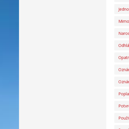
Jedno
Mimo
Narod
Odhlá
Opatr
Oznám
Oznám
Popla
Potvr
Použi