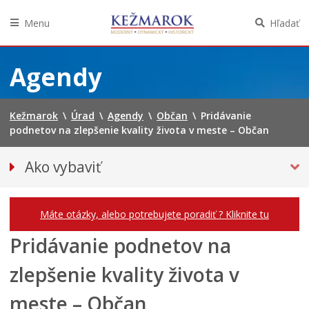
Menu
Hľadať
Preskočiť
na
Agendy
obsah
Kežmarok
\
Úrad
\
Agendy
\
Občan
\
Pridávanie
podnetov na zlepšenie kvality života v meste – Občan
Ako vybaviť
Občan
Podnikateľ
Máte otázky, alebo potrebujete poradiť ? Kliknite tu
Pridávanie podnetov na
zlepšenie kvality života v
meste – Občan