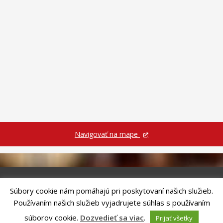
Navigovať na mape
Súbory cookie nám pomáhajú pri poskytovaní našich služieb.
Riešenie
ANTIK SMART CITY
| Technický prevádzkovateľ – MVI
Používaním našich služieb vyjadrujete súhlas s používaním
Technology, s.r.o.
Správca webového sídla: Mesto Kežmarok, Hlavné námestie, 060 01
súborov cookie.
Dozvedieť sa viac
.
Prijať všetky
Kežmarok, tel.: +421524660111