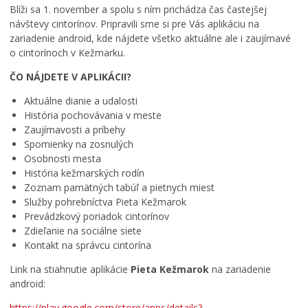
Primátor informuje
Blíži sa 1. november a spolu s ním prichádza čas častejšej
návštevy cintorínov. Pripravili sme si pre Vás aplikáciu na
Rodina, život, bývanie
zariadenie android, kde nájdete všetko aktuálne ale i zaujímavé
Školstvo
o cintorínoch v Kežmarku.
Stavby, prenájmy a pozemky
ČO NÁJDETE V APLIKÁCII?
Zamestnanie v samospráve
Aktuálne dianie a udalosti
Životné prostredie a odpady
História pochovávania v meste
Zaujímavosti a príbehy
Spomienky na zosnulých
Osobnosti mesta
História kežmarských rodín
Zoznam pamätných tabúľ a pietnych miest
Služby pohrebníctva Pieta Kežmarok
Prevádzkový poriadok cintorínov
Zdieľanie na sociálne siete
Kontakt na správcu cintorína
Link na stiahnutie aplikácie
Pieta Kežmarok
na zariadenie
android:
https://play.google.com/store/apps/details?