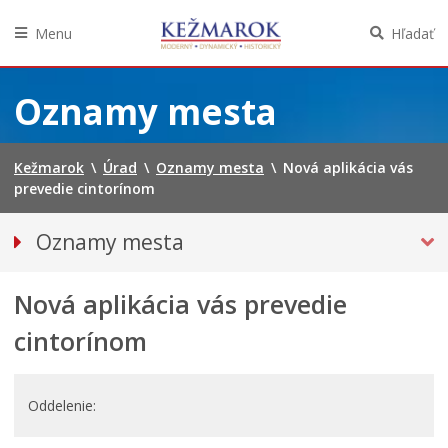
Menu
Hľadať
Preskočiť
na
Oznamy mesta
obsah
Kežmarok
\
Úrad
\
Oznamy mesta
\
Nová aplikácia vás
prevedie cintorínom
Oznamy mesta
VŠETKY OZNAMY MESTA
Nová aplikácia vás prevedie
Bezpečnosť
Straty a nálezy
cintorínom
Doprava, údržba komunikácií
Financie
Oddelenie
Kultúra, šport a propagácia