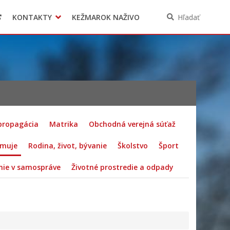
KONTAKTY
KEŽMAROK NAŽIVO
Hľadať
 propagácia
Matrika
Obchodná verejná súťaž
rmuje
Rodina, život, bývanie
Školstvo
Šport
ie v samospráve
Životné prostredie a odpady