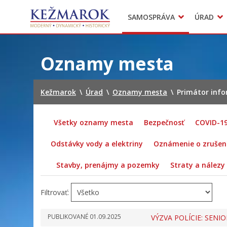
Predajné trhy
SAMOSPRÁVA
ÚRAD
Mestská polícia
Sekcie úradu
Preskočiť
na
Oznamy mesta
obsah
Kežmarok
\
Úrad
\
Oznamy mesta
\
Primátor info
Všetky oznamy mesta
Bezpečnosť
COVID-1
Odstávky vody a elektriny
Oznámenie o zrušení
Stavby, prenájmy a pozemky
Straty a nálezy
Filtrovať:
PUBLIKOVANÉ
01.09.2025
VÝZVA POLÍCIE: SEN