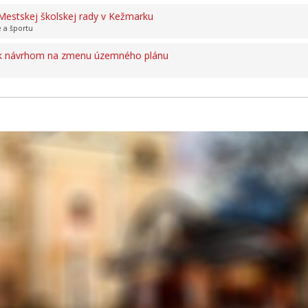
Mestskej školskej rady v Kežmarku
 a športu
 k návrhom na zmenu územného plánu