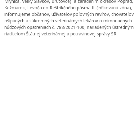
Mlynica, Veľký Slavkov, Brutovce) a zaradením okresov Poprad,
Kežmarok, Levoča do Reštrikčného pásma II. (infikovaná zóna),
informujeme občanov, užívateľov poľovných revírov, chovateľov
ošípaných a súkromných veterinárnych lekárov o mimoriadnych
núdzových opatreniach č. 788/2021-100, nariadených ústredným
riaditeľom Štátnej veterinárnej a potravinovej správy SR.