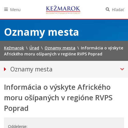
Menu
Hľadať
Preskočiť
na
Oznamy mesta
obsah
Kežmarok
\
Úrad
\
Oznamy mesta
\
Informácia o výskyte
Afrického moru ošípaných v regióne RVPS Poprad
Oznamy mesta
VŠETKY OZNAMY MESTA
Informácia o výskyte Afrického
Bezpečnosť
Straty a nálezy
moru ošípaných v regióne RVPS
Doprava, údržba komunikácií
Poprad
Financie
Kultúra, šport a propagácia
Oddelenie