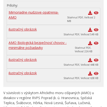
Primátor informuje
Prílohy
Rodina, život, bývanie
Mimoriadne-nudzove-opatrenia-
Školstvo
AMO
Stiahnuť PDF, Veľkosť 2
MB
Stavby, prenájmy a pozemky
ilustračný obrázok
Zamestnanie v samospráve
Stiahnuť PDF, Veľkosť 549 KB
Životné prostredie a odpady
AMO Biologická bezpečnosť chovov -
minimálne požiadavky
Stiahnuť PDF,
Veľkosť 226 KB
ilustračný obrázok
Stiahnuť PDF, Veľkosť 448 KB
ilustračný obrázok
Stiahnuť PDF, Veľkosť 638 KB
V súvislosti s výskytom Afrického moru ošípaných (AMO) u
diviakov v regióne RVPS Poprad (k. ú. Hranovnica, Spišská
Teplica, Švábovce, Hôrka, Nová Lesná, Šuňava, Lučivná,