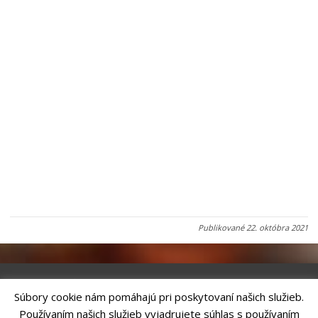
Publikované
22. októbra 2021
Súbory cookie nám pomáhajú pri poskytovaní našich služieb.
Riešenie
ANTIK SMART CITY
| Technický prevádzkovateľ – MVI
Používaním našich služieb vyjadrujete súhlas s používaním