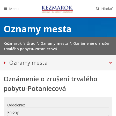
Menu
Hľadať
Preskočiť
na
Oznamy mesta
obsah
Kežmarok
\
Úrad
\
Oznamy mesta
\
Oznámenie o zrušení
trvalého pobytu-Potaniecová
Oznamy mesta
VŠETKY OZNAMY MESTA
Oznámenie o zrušení trvalého
Bezpečnosť
Straty a nálezy
pobytu-Potaniecová
Doprava, údržba komunikácií
Financie
Oddelenie
Kultúra, šport a propagácia
Prílohy