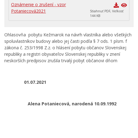
Primátor informuje
Oznámenie o zrušení - vzor
Potaniecová2021
Stiahnuť PDF, Veľkosť
Rodina, život, bývanie
144 KB
Školstvo
Stavby, prenájmy a pozemky
Ohlasovňa pobytu Kežmarok na návrh vlastníka alebo všetkých
spoluvlastníkov budovy alebo jej časti podľa § 7 ods. 1 písm. f
Zamestnanie v samospráve
zákona č. 253/1998 Z.z. o hlásení pobytu občanov Slovenskej
Životné prostredie a odpady
republiky a registri obyvateľov Slovenskej republiky v znení
neskorších predpisov zrušila trvalý pobyt občanovi dňom
01.07.2021
Alena Potaniecová, narodená 10.09.1992