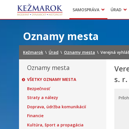
Predajné trhy
SAMOSPRÁVA
ÚRAD
Mestská polícia
Sekcie úradu
Preskočiť
na
Oznamy mesta
obsah
Kežmarok
\
Úrad
\
Oznamy mesta
\
Verejná vyhláš
Oznamy mesta
Vere
s. r
VŠETKY OZNAMY MESTA
Bezpečnosť
Straty a nálezy
Prílo
Doprava, údržba komunikácií
Financie
Kultúra, šport a propagácia