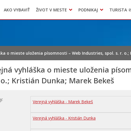
AKO VYBAVIŤ
ŽIVOT V MESTE
PODNIKAJ
TURISTA
Geo informačný systém – Kežmarok
Oznamovanie podozrení z podvodov
Triedený zber – NATUR – PACK
ka o mieste uloženia písomnosti – Web Industries, spol. s. r. o.
jná vyhláška o mieste uloženia písom
. o.; Kristián Dunka; Marek Bekeš
hy
Verejná vyhláška - Marek Bekeš
Verejná vyhláška - Kristián Dunka