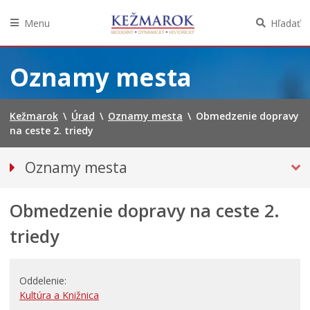
Menu
Hľadať
Preskočiť
na
Oznamy mesta
obsah
Kežmarok
\
Úrad
\
Oznamy mesta
\
Obmedzenie dopravy
na ceste 2. triedy
Oznamy mesta
VŠETKY OZNAMY MESTA
Obmedzenie dopravy na ceste 2.
BEZPEČNOSŤ
Straty a nálezy
triedy
Doprava, údržba komunikácií
Financie
Oddelenie
Kultúra, šport a propagácia
Kultúra a Knižnica