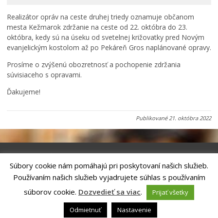
Primátor informuje
Realizátor opráv na ceste druhej triedy oznamuje občanom
Rodina, život, bývanie
mesta Kežmarok zdržanie na ceste od 22. októbra do 23.
Školstvo
októbra, kedy sú na úseku od svetelnej križovatky pred Novým
evanjelickým kostolom až po Pekáreň Gros naplánované opravy.
Stavby, prenájmy a pozemky
Prosíme o zvýšenú obozretnosť a pochopenie zdržania
Zamestnanie v samospráve
súvisiaceho s opravami.
Životné prostredie a odpady
Ďakujeme!
Publikované
21. októbra 2022
Súbory cookie nám pomáhajú pri poskytovaní našich služieb.
Riešenie
ANTIK SMART CITY
| Technický prevádzkovateľ – MVI
Používaním našich služieb vyjadrujete súhlas s používaním
Technology, s.r.o.
Správca webového sídla: Mesto Kežmarok, Hlavné námestie, 060 01
súborov cookie.
Dozvedieť sa viac
.
Prijať všetky
Kežmarok, tel.: +421524660111
email:
podatelna@kezmarok.sk
,|
Vyhlásenie o prístupnosti
|
Odmietnuť
Nastavenie
Ochrana osobných údajov