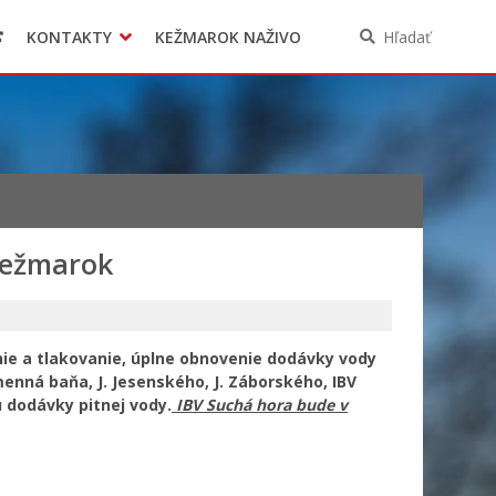
KONTAKTY
KEŽMAROK NAŽIVO
Hľadať
Kežmarok
nie a tlakovanie, úplne obnovenie dodávky vody
menná baňa, J. Jesenského, J. Záborského
, IBV
 dodávky pitnej vody.
IBV Suchá hora bude v