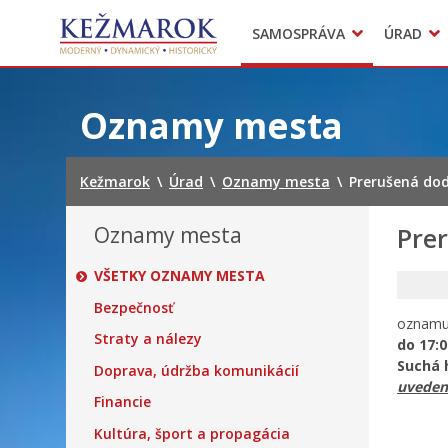
Predajné trhy
SAMOSPRÁVA
ÚRAD
Mestská polícia
Sekcie úradu
Preskočiť
na
Oznamy mesta
obsah
Kežmarok
\
Úrad
\
Oznamy mesta
\
Prerušená dod
Oznamy mesta
Pre
VŠETKY OZNAMY MESTA
Bezpečnosť
oznamu
Straty a nálezy
do 17:
Suchá 
Doprava, údržba komunikácií
uveden
Financie
Kultúra, šport a propagácia