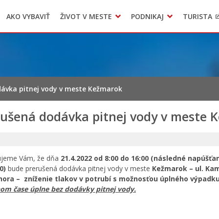
AKO VYBAVIŤ
ŽIVOT V MESTE
PODNIKAJ
TURISTA
Geo informačný systém – Kežmarok
Oznamovanie podozrení z podvodov
Triedený zber – NATUR – PACK
ávka pitnej vody v meste Kežmarok
rušená dodávka pitnej vody v meste 
jeme Vám, že dňa
21.4.2022 od 8:00 do 16:00 (následné napúšťa
00)
bude prerušená dodávka pitnej vody v meste
Kežmarok –
ul. Ka
hora – zníženie tlakov v potrubí s možnosťou úplného výpadku
om čase úplne bez dodávky pitnej vody.