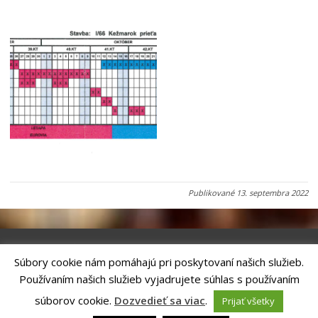
Publikované
13. septembra 2022
Súbory cookie nám pomáhajú pri poskytovaní našich služieb.
Riešenie
ANTIK SMART CITY
| Technický prevádzkovateľ – MVI
Používaním našich služieb vyjadrujete súhlas s používaním
Technology, s.r.o.
Správca webového sídla: Mesto Kežmarok, Hlavné námestie, 060 01
súborov cookie.
Dozvedieť sa viac
.
Prijať všetky
Kežmarok, tel.: +421524660111