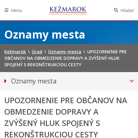
Menu
Hľadať
Preskočiť
na
Oznamy mesta
obsah
Kežmarok
\
Úrad
\
Oznamy mesta
\
UPOZORNENIE PRE
OBČANOV NA OBMEDZENIE DOPRAVY A ZVÝŠENÝ HLUK
SPOJENÝ S REKONŠTRUKCIOU CESTY
Oznamy mesta
VŠETKY OZNAMY MESTA
UPOZORNENIE PRE OBČANOV NA
Bezpečnosť
Straty a nálezy
OBMEDZENIE DOPRAVY A
DOPRAVA, ÚDRŽBA KOMUNIKÁCIÍ
ZVÝŠENÝ HLUK SPOJENÝ S
Financie
REKONŠTRUKCIOU CESTY
Kultúra, šport a propagácia