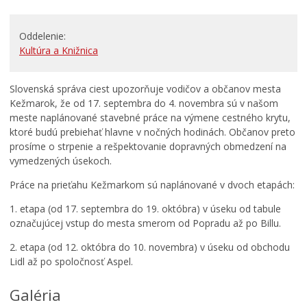
Primátor informuje
Oddelenie
Rodina, život, bývanie
Kultúra a Knižnica
Školstvo
Stavby, prenájmy a pozemky
Slovenská správa ciest upozorňuje vodičov a občanov mesta
Kežmarok, že od 17. septembra do 4. novembra sú v našom
Zamestnanie v samospráve
meste naplánované stavebné práce na výmene cestného krytu,
Životné prostredie a odpady
ktoré budú prebiehať hlavne v nočných hodinách. Občanov preto
prosíme o strpenie a rešpektovanie dopravných obmedzení na
vymedzených úsekoch.
Práce na prieťahu Kežmarkom sú naplánované v dvoch etapách:
1. etapa (od 17. septembra do 19. októbra) v úseku od tabule
označujúcej vstup do mesta smerom od Popradu až po Billu.
2. etapa (od 12. októbra do 10. novembra) v úseku od obchodu
Lidl až po spoločnosť Aspel.
Galéria