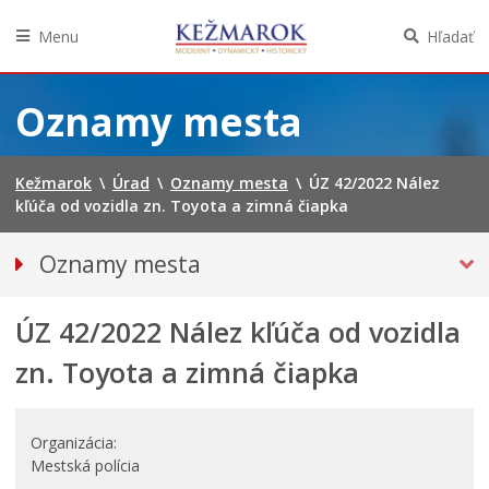
Menu
Hľadať
Preskočiť
na
Oznamy mesta
obsah
Kežmarok
\
Úrad
\
Oznamy mesta
\
ÚZ 42/2022 Nález
kľúča od vozidla zn. Toyota a zimná čiapka
Oznamy mesta
VŠETKY OZNAMY MESTA
ÚZ 42/2022 Nález kľúča od vozidla
BEZPEČNOSŤ
STRATY A NÁLEZY
zn. Toyota a zimná čiapka
Doprava, údržba komunikácií
Financie
Organizácia
Kultúra, šport a propagácia
Mestská polícia