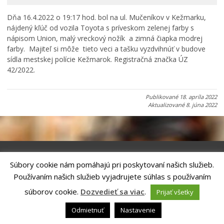
Primátor informuje
Dňa 16.4.2022 o 19:17 hod. bol na ul. Mučeníkov v Kežmarku,
Rodina, život, bývanie
nájdený kľúč od vozila Toyota s príveskom zelenej farby s
Školstvo
nápisom Union, malý vreckový nožík a zimná čiapka modrej
farby. Majiteľ si môže tieto veci a tašku vyzdvihnúť v budove
Stavby, prenájmy a pozemky
sídla mestskej polície Kežmarok. Registračná značka ÚZ
Zamestnanie v samospráve
42/2022.
Životné prostredie a odpady
Publikované
18. apríla 2022
Aktualizované
8. júna 2022
Súbory cookie nám pomáhajú pri poskytovaní našich služieb.
Riešenie
ANTIK SMART CITY
| Technický prevádzkovateľ – MVI
Používaním našich služieb vyjadrujete súhlas s používaním
Technology, s.r.o.
Správca webového sídla: Mesto Kežmarok, Hlavné námestie, 060 01
súborov cookie.
Dozvedieť sa viac
.
Prijať všetky
Kežmarok, tel.: +421524660111
email:
podatelna@kezmarok.sk
,|
Vyhlásenie o prístupnosti
|
Odmietnuť
Nastavenie
Ochrana osobných údajov