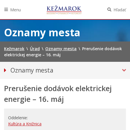
Menu
Hľadať
Preskočiť
na
Oznamy mesta
obsah
Kežmarok
\
Úrad
\
Oznamy mesta
\
Prerušenie dodávok
elektrickej energie – 16. máj
Oznamy mesta
VŠETKY OZNAMY MESTA
Prerušenie dodávok elektrickej
Bezpečnosť
Straty a nálezy
energie – 16. máj
Doprava, údržba komunikácií
Financie
Oddelenie
Kultúra, šport a propagácia
Kultúra a Knižnica