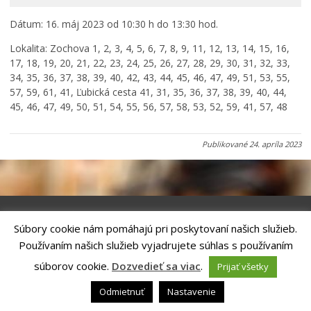
Primátor informuje
Dátum: 16. máj 2023 od 10:30 h do 13:30 hod.
Rodina, život, bývanie
Lokalita: Zochova 1, 2, 3, 4, 5, 6, 7, 8, 9, 11, 12, 13, 14, 15, 16,
Školstvo
17, 18, 19, 20, 21, 22, 23, 24, 25, 26, 27, 28, 29, 30, 31, 32, 33,
Stavby, prenájmy a pozemky
34, 35, 36, 37, 38, 39, 40, 42, 43, 44, 45, 46, 47, 49, 51, 53, 55,
57, 59, 61, 41, Ľubická cesta 41, 31, 35, 36, 37, 38, 39, 40, 44,
Zamestnanie v samospráve
45, 46, 47, 49, 50, 51, 54, 55, 56, 57, 58, 53, 52, 59, 41, 57, 48
Životné prostredie a odpady
Publikované
24. apríla 2023
Súbory cookie nám pomáhajú pri poskytovaní našich služieb.
Riešenie
ANTIK SMART CITY
| Technický prevádzkovateľ – MVI
Používaním našich služieb vyjadrujete súhlas s používaním
Technology, s.r.o.
Správca webového sídla: Mesto Kežmarok, Hlavné námestie, 060 01
súborov cookie.
Dozvedieť sa viac
.
Prijať všetky
Kežmarok, tel.: +421524660111
email:
podatelna@kezmarok.sk
,|
Vyhlásenie o prístupnosti
|
Odmietnuť
Nastavenie
Ochrana osobných údajov