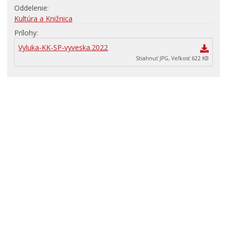
Oddelenie
Primátor informuje
Kultúra a Knižnica
Rodina, život, bývanie
Prílohy
Školstvo
Vyluka-KK-SP-vyveska.2022
Stiahnuť JPG, Veľkosť 622 KB
Stavby, prenájmy a pozemky
Zamestnanie v samospráve
Životné prostredie a odpady