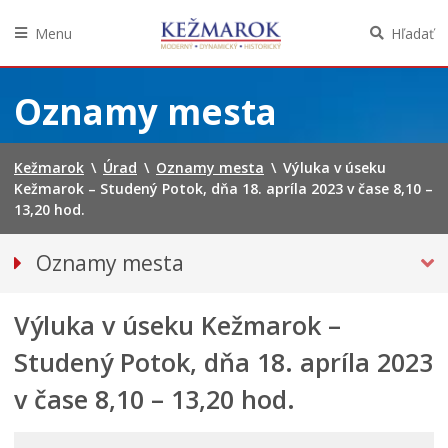
Menu
Hľadať
Preskočiť
na
Oznamy mesta
obsah
Kežmarok
\
Úrad
\
Oznamy mesta
\
Výluka v úseku
Kežmarok – Studený Potok, dňa 18. apríla 2023 v čase 8,10 –
13,20 hod.
Oznamy mesta
VŠETKY OZNAMY MESTA
Výluka v úseku Kežmarok –
Bezpečnosť
Straty a nálezy
Studený Potok, dňa 18. apríla 2023
DOPRAVA, ÚDRŽBA KOMUNIKÁCIÍ
v čase 8,10 – 13,20 hod.
Financie
Kultúra, šport a propagácia