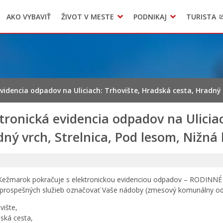
AKO VYBAVIŤ
ŽIVOT V MESTE
PODNIKAJ
TURISTA
Geo informačný systém – Kežmarok
Oznamovanie podozrení z podvodov
Triedený zber – NATUR – PACK
videncia odpadov na Uliciach: Trhovište, Hradská cesta, Hradný 
tronická evidencia odpadov na Ulicia
ný vrch, Strelnica, Pod lesom, Nižná
ežmarok pokračuje s elektronickou evidenciou odpadov – RODINNÉ 
prospešných služieb označovať Vaše nádoby (zmesový komunálny odpa
vište,
ská cesta,