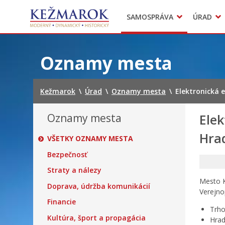
Predajné trhy
SAMOSPRÁVA
ÚRAD
Mestská polícia
Sekcie úradu
Preskočiť
na
Oznamy mesta
obsah
Kežmarok
\
Úrad
\
Oznamy mesta
\
Elektronická e
Oznamy mesta
Elek
Hrad
VŠETKY OZNAMY MESTA
Bezpečnosť
Straty a nálezy
Mesto K
Doprava, údržba komunikácií
Verejno
Financie
Trho
Kultúra, šport a propagácia
Hrad