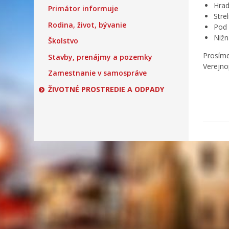
Hrad
Primátor informuje
Strel
Rodina, život, bývanie
Pod 
Nižn
Školstvo
Prosíme
Stavby, prenájmy a pozemky
Verejno
Zamestnanie v samospráve
ŽIVOTNÉ PROSTREDIE A ODPADY