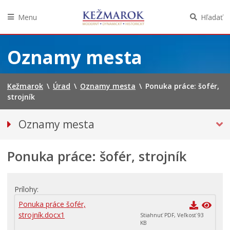
Menu
Hľadať
Preskočiť
na
Oznamy mesta
obsah
Kežmarok
\
Úrad
\
Oznamy mesta
\
Ponuka práce: šofér,
strojník
Oznamy mesta
VŠETKY OZNAMY MESTA
Ponuka práce: šofér, strojník
Bezpečnosť
Straty a nálezy
Doprava, údržba komunikácií
Prílohy
Financie
Ponuka práce šofér,
strojník.docx1
Stiahnuť PDF, Veľkosť 93
Kultúra, šport a propagácia
KB