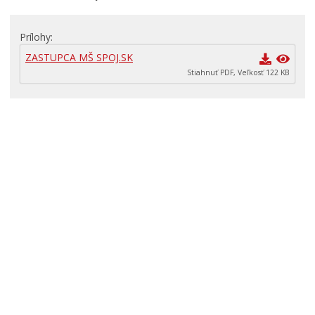
Primátor informuje
Prílohy
Rodina, život, bývanie
ZASTUPCA MŠ SPOJ.SK
Školstvo
Stiahnuť PDF, Veľkosť 122 KB
Stavby, prenájmy a pozemky
ZAMESTNANIE V SAMOSPRÁVE
Životné prostredie a odpady