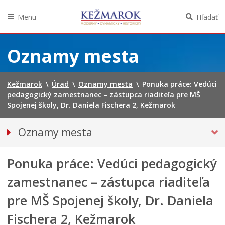
Menu
Hľadať
Preskočiť
na
Oznamy mesta
obsah
Kežmarok
\
Úrad
\
Oznamy mesta
\
Ponuka práce: Vedúci
pedagogický zamestnanec – zástupca riaditeľa pre MŠ
Spojenej školy, Dr. Daniela Fischera 2, Kežmarok
Oznamy mesta
VŠETKY OZNAMY MESTA
Ponuka práce: Vedúci pedagogický
Bezpečnosť
Straty a nálezy
zamestnanec – zástupca riaditeľa
Doprava, údržba komunikácií
pre MŠ Spojenej školy, Dr. Daniela
Financie
Fischera 2, Kežmarok
Kultúra, šport a propagácia