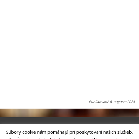
Publikované
6. augusta 2024
Súbory cookie nám pomáhajú pri poskytovaní našich služieb.
Riešenie
ANTIK SMART CITY
| Technický prevádzkovateľ – MVI