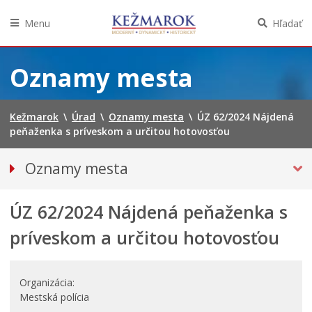
Menu
Hľadať
Preskočiť
na
Oznamy mesta
obsah
Kežmarok
\
Úrad
\
Oznamy mesta
\
ÚZ 62/2024 Nájdená
peňaženka s príveskom a určitou hotovosťou
Oznamy mesta
VŠETKY OZNAMY MESTA
ÚZ 62/2024 Nájdená peňaženka s
BEZPEČNOSŤ
STRATY A NÁLEZY
príveskom a určitou hotovosťou
Doprava, údržba komunikácií
Financie
Organizácia
Kultúra, šport a propagácia
Mestská polícia