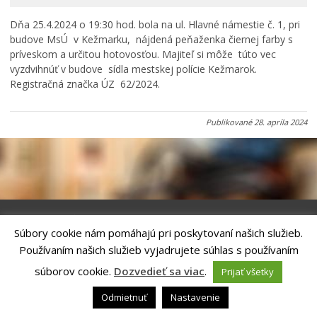
Primátor informuje
Dňa 25.4.2024 o 19:30 hod. bola na ul. Hlavné námestie č. 1, pri
Rodina, život, bývanie
budove MsÚ v Kežmarku, nájdená peňaženka čiernej farby s
Školstvo
príveskom a určitou hotovosťou. Majiteľ si môže túto vec
vyzdvihnúť v budove sídla mestskej polície Kežmarok.
Stavby, prenájmy a pozemky
Registračná značka ÚZ 62/2024.
Zamestnanie v samospráve
Životné prostredie a odpady
Publikované
28. apríla 2024
Súbory cookie nám pomáhajú pri poskytovaní našich služieb.
Riešenie
ANTIK SMART CITY
| Technický prevádzkovateľ – MVI
Používaním našich služieb vyjadrujete súhlas s používaním
Technology, s.r.o.
Správca webového sídla: Mesto Kežmarok, Hlavné námestie, 060 01
súborov cookie.
Dozvedieť sa viac
.
Prijať všetky
Kežmarok, tel.: +421524660111
email:
podatelna@kezmarok.sk
,|
Vyhlásenie o prístupnosti
|
Odmietnuť
Nastavenie
Ochrana osobných údajov