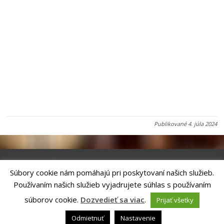
Publikované
4. júla 2024
Súbory cookie nám pomáhajú pri poskytovaní našich služieb.
Riešenie
ANTIK SMART CITY
| Technický prevádzkovateľ – MVI
Používaním našich služieb vyjadrujete súhlas s používaním
Technology, s.r.o.
Správca webového sídla: Mesto Kežmarok, Hlavné námestie, 060 01
súborov cookie.
Dozvedieť sa viac
.
Prijať všetky
Kežmarok, tel.: +421524660111
email:
podatelna@kezmarok.sk
,|
Vyhlásenie o prístupnosti
|
Odmietnuť
Nastavenie
Ochrana osobných údajov