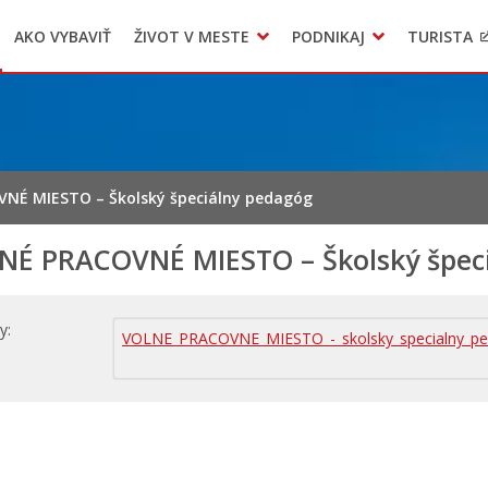
AKO VYBAVIŤ
ŽIVOT V MESTE
PODNIKAJ
TURISTA
Geo informačný systém – Kežmarok
Oznamovanie podozrení z podvodov
Triedený zber – NATUR – PACK
NÉ MIESTO – Školský špeciálny pedagóg
NÉ PRACOVNÉ MIESTO – Školský špec
hy
VOLNE_PRACOVNE_MIESTO_-_skolsky_specialny_pe