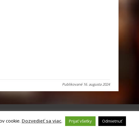
Publikované
16. augusta 2024
ov cookie.
Dozvedieť sa viac
.
Prijať všetky
Odmietnuť