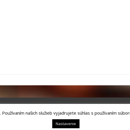
. Používaním našich služieb vyjadrujete súhlas s používaním súbor
chnology, s.r.o.
Kežmarok, tel.: +421524660111
Nastavenie
hrana osobných údajov