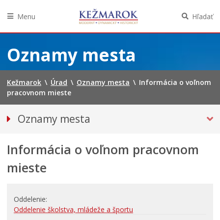
Menu
Hľadať
Preskočiť
na
Oznamy mesta
obsah
Kežmarok
\
Úrad
\
Oznamy mesta
\
Informácia o voľnom
pracovnom mieste
Oznamy mesta
VŠETKY OZNAMY MESTA
Informácia o voľnom pracovnom
Bezpečnosť
Straty a nálezy
mieste
Doprava, údržba komunikácií
Financie
Oddelenie
Kultúra, šport a propagácia
Oddelenie školstva, mládeže a športu