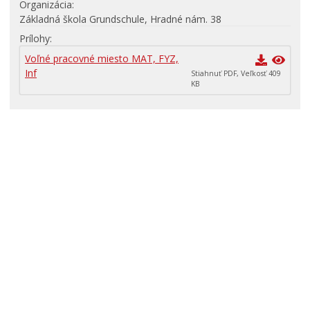
Organizácia
Primátor informuje
Základná škola Grundschule, Hradné nám. 38
Rodina, život, bývanie
Prílohy
ŠKOLSTVO
Voľné pracovné miesto MAT, FYZ,
Stavby, prenájmy a pozemky
Inf
Stiahnuť PDF, Veľkosť 409
KB
Zamestnanie v samospráve
Životné prostredie a odpady