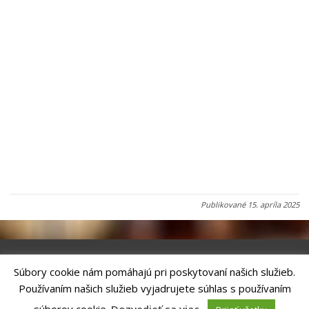
Publikované
15. apríla 2025
Súbory cookie nám pomáhajú pri poskytovaní našich služieb.
Riešenie
ANTIK SMART CITY
| Technický prevádzkovateľ – MVI
Používaním našich služieb vyjadrujete súhlas s používaním
Technology, s.r.o.
Správca webového sídla: Mesto Kežmarok, Hlavné námestie, 060 01