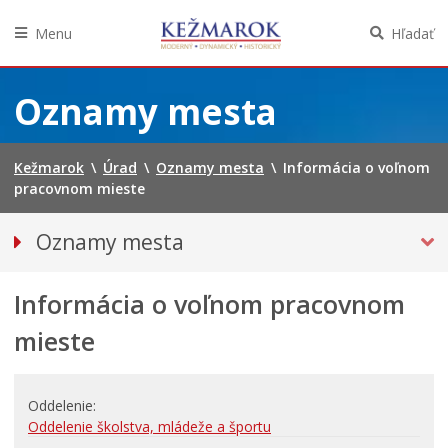
Menu
Hľadať
Preskočiť
na
Oznamy mesta
obsah
Kežmarok
\
Úrad
\
Oznamy mesta
\
Informácia o voľnom
pracovnom mieste
Oznamy mesta
VŠETKY OZNAMY MESTA
Informácia o voľnom pracovnom
Bezpečnosť
Straty a nálezy
mieste
Doprava, údržba komunikácií
Financie
Oddelenie
Kultúra, šport a propagácia
Oddelenie školstva, mládeže a športu