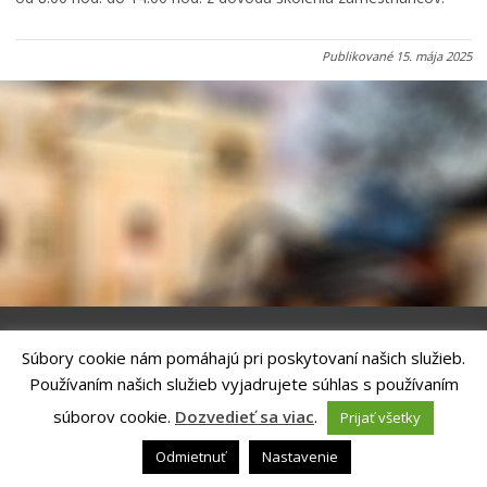
Rodina, život, bývanie
Školstvo
Publikované
15. mája 2025
Stavby, prenájmy a pozemky
Zamestnanie v samospráve
Životné prostredie a odpady
Súbory cookie nám pomáhajú pri poskytovaní našich služieb.
Riešenie
ANTIK SMART CITY
| Technický prevádzkovateľ – MVI
Používaním našich služieb vyjadrujete súhlas s používaním
Technology, s.r.o.
Správca webového sídla: Mesto Kežmarok, Hlavné námestie, 060 01
súborov cookie.
Dozvedieť sa viac
.
Prijať všetky
Kežmarok, tel.: +421524660111
email:
podatelna@kezmarok.sk
,|
Vyhlásenie o prístupnosti
|
Odmietnuť
Nastavenie
Ochrana osobných údajov