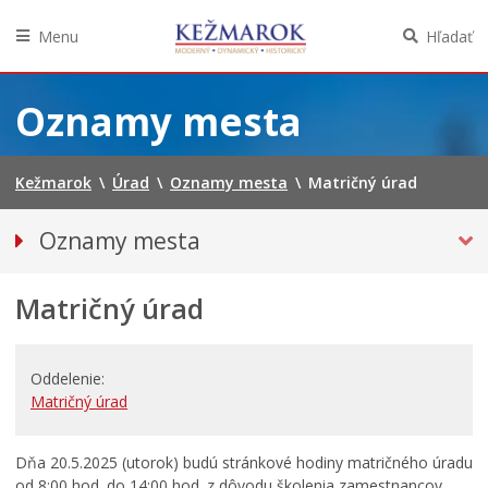
Menu
Hľadať
Preskočiť
na
Oznamy mesta
obsah
Kežmarok
\
Úrad
\
Oznamy mesta
\
Matričný úrad
Oznamy mesta
VŠETKY OZNAMY MESTA
Matričný úrad
Bezpečnosť
Straty a nálezy
Doprava, údržba komunikácií
Oddelenie
Matričný úrad
Financie
Kultúra, šport a propagácia
Dňa 20.5.2025 (utorok) budú stránkové hodiny matričného úradu
Primátor informuje
od 8:00 hod. do 14:00 hod. z dôvodu školenia zamestnancov.