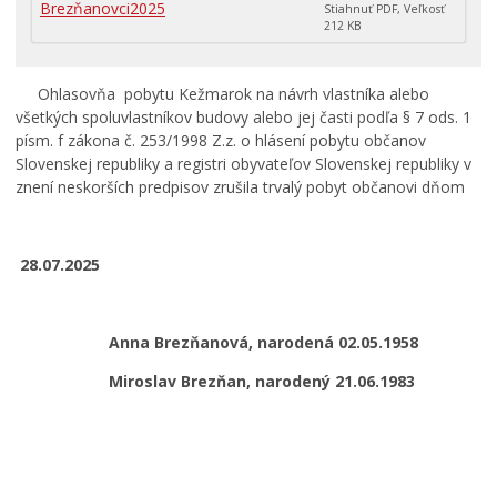
Brezňanovci2025
Primátor informuje
Stiahnuť PDF, Veľkosť
212 KB
Rodina, život, bývanie
Školstvo
Ohlasovňa pobytu Kežmarok na návrh vlastníka alebo
Stavby, prenájmy a pozemky
všetkých spoluvlastníkov budovy alebo jej časti podľa § 7 ods. 1
písm. f zákona č. 253/1998 Z.z. o hlásení pobytu občanov
Zamestnanie v samospráve
Slovenskej republiky a registri obyvateľov Slovenskej republiky v
Životné prostredie a odpady
znení neskorších predpisov zrušila trvalý pobyt občanovi dňom
28.07.2025
Anna Brezňanová, narodená 02.05.1958
Miroslav Brezňan, narodený 21.06.1983