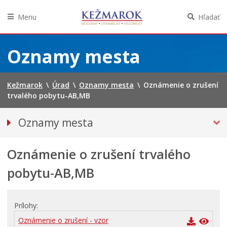
Menu
Hľadať
Preskočiť
na
Oznamy mesta
obsah
Kežmarok
\
Úrad
\
Oznamy mesta
\
Oznámenie o zrušení
trvalého pobytu-AB,MB
Oznamy mesta
VŠETKY OZNAMY MESTA
Oznámenie o zrušení trvalého
Bezpečnosť
Straty a nálezy
pobytu-AB,MB
Doprava, údržba komunikácií
Financie
Prílohy
Kultúra, šport a propagácia
Oznámenie o zrušení - vzor