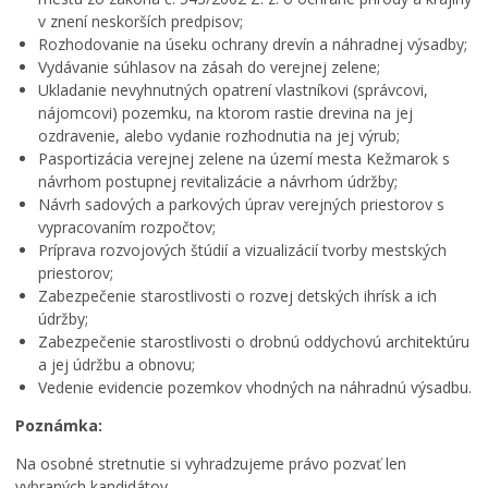
v znení neskorších predpisov;
Rozhodovanie na úseku ochrany drevín a náhradnej výsadby;
Vydávanie súhlasov na zásah do verejnej zelene;
Ukladanie nevyhnutných opatrení vlastníkovi (správcovi,
nájomcovi) pozemku, na ktorom rastie drevina na jej
ozdravenie, alebo vydanie rozhodnutia na jej výrub;
Pasportizácia verejnej zelene na území mesta Kežmarok s
návrhom postupnej revitalizácie a návrhom údržby;
Návrh sadových a parkových úprav verejných priestorov s
vypracovaním rozpočtov;
Príprava rozvojových štúdií a vizualizácií tvorby mestských
priestorov;
Zabezpečenie starostlivosti o rozvej detských ihrísk a ich
údržby;
Zabezpečenie starostlivosti o drobnú oddychovú architektúru
a jej údržbu a obnovu;
Vedenie evidencie pozemkov vhodných na náhradnú výsadbu.
Poznámka:
Na osobné stretnutie si vyhradzujeme právo pozvať len
vybraných kandidátov.