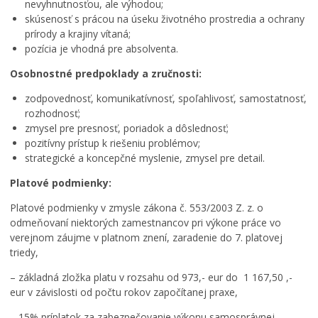
nevyhnutnosťou, ale výhodou;
skúsenosť s prácou na úseku životného prostredia a ochrany
prírody a krajiny vítaná;
pozícia je vhodná pre absolventa.
Osobnostné predpoklady a zručnosti:
zodpovednosť, komunikatívnosť, spoľahlivosť, samostatnosť,
rozhodnosť;
zmysel pre presnosť, poriadok a dôslednosť;
pozitívny prístup k riešeniu problémov;
strategické a koncepčné myslenie, zmysel pre detail.
Platové podmienky:
Platové podmienky v zmysle zákona č. 553/2003 Z. z. o
odmeňovaní niektorých zamestnancov pri výkone práce vo
verejnom záujme v platnom znení, zaradenie do 7. platovej
triedy,
– základná zložka platu v rozsahu od 973,- eur do 1 167,50 ,-
eur v závislosti od počtu rokov započítanej praxe,
– 15% príplatok za zabezpečovanie výkonu samosprávnej