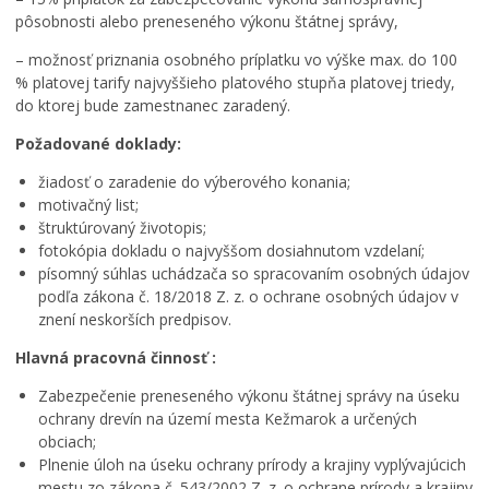
pôsobnosti alebo preneseného výkonu štátnej správy,
– možnosť priznania osobného príplatku vo výške max. do 100
% platovej tarify najvyššieho platového stupňa platovej triedy,
do ktorej bude zamestnanec zaradený.
Požadované doklady:
žiadosť o zaradenie do výberového konania;
motivačný list;
štruktúrovaný životopis;
fotokópia dokladu o najvyššom dosiahnutom vzdelaní;
písomný súhlas uchádzača so spracovaním osobných údajov
podľa zákona č. 18/2018 Z. z. o ochrane osobných údajov v
znení neskorších predpisov.
Hlavná pracovná činnosť :
Zabezpečenie preneseného výkonu štátnej správy na úseku
ochrany drevín na území mesta Kežmarok a určených
obciach;
Plnenie úloh na úseku ochrany prírody a krajiny vyplývajúcich
mestu zo zákona č. 543/2002 Z. z. o ochrane prírody a krajiny