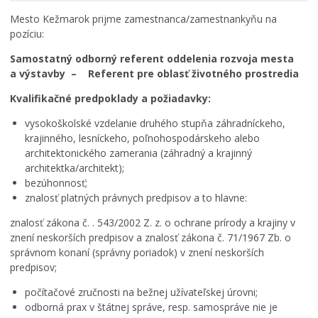
Rodina, život, bývanie
Mesto Kežmarok prijme zamestnanca/zamestnankyňu na
pozíciu:
Školstvo
Samostatný odborný referent oddelenia rozvoja mesta
Stavby, prenájmy a pozemky
a výstavby – Referent pre oblasť životného prostredia
ZAMESTNANIE V SAMOSPRÁVE
Kvalifikačné predpoklady a požiadavky:
Životné prostredie a odpady
vysokoškolské vzdelanie druhého stupňa záhradníckeho,
krajinného, lesníckeho, poľnohospodárskeho alebo
architektonického zamerania (záhradný a krajinný
architektka/architekt);
bezúhonnosť;
znalosť platných právnych predpisov a to hlavne:
znalosť zákona č. . 543/2002 Z. z. o ochrane prírody a krajiny v
znení neskorších predpisov a znalosť zákona č. 71/1967 Zb. o
správnom konaní (správny poriadok) v znení neskorších
predpisov;
počítačové zručnosti na bežnej užívateľskej úrovni;
odborná prax v štátnej správe, resp. samospráve nie je