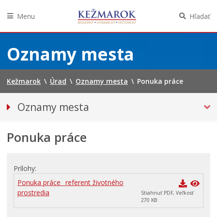
Menu
Hľadať
Preskočiť
na
Oznamy mesta
obsah
Kežmarok
\
Úrad
\
Oznamy mesta
\
Ponuka práce
Oznamy mesta
VŠETKY OZNAMY MESTA
Ponuka práce
Bezpečnosť
Straty a nálezy
Doprava, údržba komunikácií
Prílohy
Financie
Ponuka práce _referent životného
prostredia
Stiahnuť PDF, Veľkosť
Kultúra, šport a propagácia
270 KB
Primátor informuje