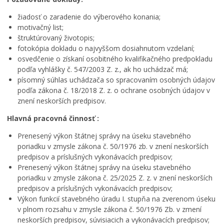
žiadosť o zaradenie do výberového konania;
motivačný list;
štruktúrovaný životopis;
fotokópia dokladu o najvyššom dosiahnutom vzdelaní;
osvedčenie o získaní osobitného kvalifikačného predpokladu
podľa vyhlášky č. 547/2003 Z. z., ak ho uchádzač má;
písomný súhlas uchádzača so spracovaním osobných údajov
podľa zákona č. 18/2018 Z. z. o ochrane osobných údajov v
znení neskorších predpisov.
Hlavná pracovná činnosť :
Prenesený výkon štátnej správy na úseku stavebného
poriadku v zmysle zákona č. 50/1976 zb. v znení neskorších
predpisov a príslušných vykonávacích predpisov;
Prenesený výkon štátnej správy na úseku stavebného
poriadku v zmysle zákona č. 25/2025 Z. z. v znení neskorších
predpisov a príslušných vykonávacích predpisov;
Výkon funkcií stavebného úradu I. stupňa na zverenom úseku
v plnom rozsahu v zmysle zákona č. 50/1976 Zb. v zmení
neskorších predpisov, súvisiacich a vykonávacích predpisov;