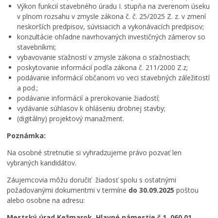
Výkon funkcií stavebného úradu I. stupňa na zverenom úseku
v plnom rozsahu v zmysle zákona č. č. 25/2025 Z. z. v zmení
neskorších predpisov, súvisiacich a vykonávacích predpisov;
konzultácie ohľadne navrhovaných investičných zámerov so
stavebníkmi;
vybavovanie sťažností v zmysle zákona o sťažnostiach;
poskytovanie informácií podľa zákona č. 211/2000 Z.z;
podávanie informácií občanom vo veci stavebných záležitostí
a pod.;
podávanie informácií a prerokovanie žiadostí;
vydávanie súhlasov k ohláseniu drobnej stavby;
(digitálny) projektový manažment.
Poznámka:
Na osobné stretnutie si vyhradzujeme právo pozvať len
vybraných kandidátov.
Záujemcovia môžu doručiť žiadosť spolu s ostatnými
požadovanými dokumentmi v termíne
do 30.09.2025
poštou
alebo osobne na adresu:
Mestský úrad Kežmarok, Hlavné námestie č.1, 060 01