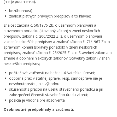
(nie je podmienka);
bezúhonnosť;
znalosť platných právnych predpisov a to hlavne:
znalosť zákona č. 50/1976 Zb. o územnom plánovaní a
stavebnom poriadku (stavebný zákon) v znení neskorších
predpisov, zákona č. 200/2022 Z. z. o územnom plánovaní
v znení neskorších predpisov a znalosť zákona č. 71/1967 Zb. o
správnom konaní (správny poriadok) v znení neskorších
predpisov, znalosť zákona č. 25/2025 Z. z. o Stavebný zákon a o
zmene a doplnení niektorých zákonov (Stavebný zákon) v znení
neskorších predpisov;
počítačové zručnosti na bežnej užívateľskej úrovni;
odborná prax v štátnej správe, resp. samospráve nie je
nevyhnutnosťou, ale výhodou
skúsenosť s prácou na úseku stavebného poriadku a pri
zabezpečení činnosti stavebného úradu vítaná;
pozícia je vhodná pre absolventa.
Osobnostné predpoklady a zručnosti: