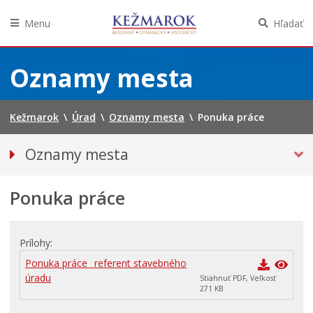
Menu
Hľadať
Preskočiť
na
Oznamy mesta
obsah
Kežmarok
\
Úrad
\
Oznamy mesta
\
Ponuka práce
Oznamy mesta
VŠETKY OZNAMY MESTA
Ponuka práce
Bezpečnosť
Straty a nálezy
Doprava, údržba komunikácií
Prílohy
Financie
Ponuka práce_ referent stavebného
úradu
Stiahnuť PDF, Veľkosť
Kultúra, šport a propagácia
271 KB
Primátor informuje