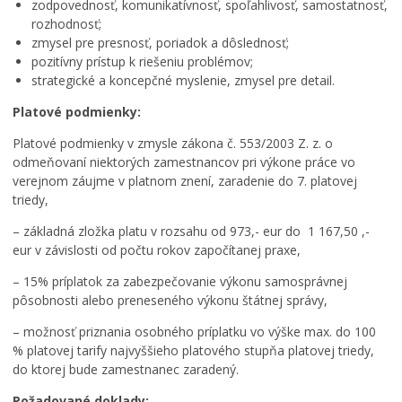
zodpovednosť, komunikatívnosť, spoľahlivosť, samostatnosť,
rozhodnosť;
zmysel pre presnosť, poriadok a dôslednosť;
pozitívny prístup k riešeniu problémov;
strategické a koncepčné myslenie, zmysel pre detail.
Platové podmienky:
Platové podmienky v zmysle zákona č. 553/2003 Z. z. o
odmeňovaní niektorých zamestnancov pri výkone práce vo
verejnom záujme v platnom znení, zaradenie do 7. platovej
triedy,
– základná zložka platu v rozsahu od 973,- eur do 1 167,50 ,-
eur v závislosti od počtu rokov započítanej praxe,
– 15% príplatok za zabezpečovanie výkonu samosprávnej
pôsobnosti alebo preneseného výkonu štátnej správy,
– možnosť priznania osobného príplatku vo výške max. do 100
% platovej tarify najvyššieho platového stupňa platovej triedy,
do ktorej bude zamestnanec zaradený.
Požadované doklady: