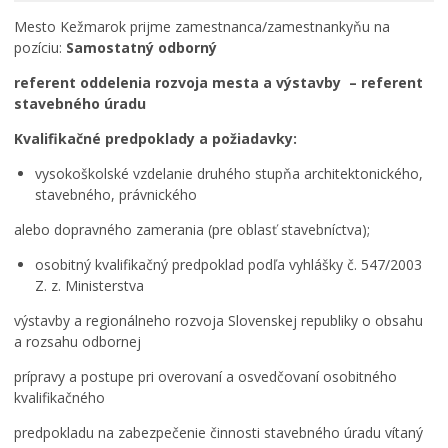
Rodina, život, bývanie
Mesto Kežmarok prijme zamestnanca/zamestnankyňu na
pozíciu:
Samostatný odborný
Školstvo
referent oddelenia rozvoja mesta a výstavby – referent
Stavby, prenájmy a pozemky
stavebného úradu
ZAMESTNANIE V SAMOSPRÁVE
Kvalifikačné predpoklady a požiadavky:
Životné prostredie a odpady
vysokoškolské vzdelanie druhého stupňa architektonického,
stavebného, právnického
alebo dopravného zamerania (pre oblasť stavebníctva);
osobitný kvalifikačný predpoklad podľa vyhlášky č. 547/2003
Z. z. Ministerstva
výstavby a regionálneho rozvoja Slovenskej republiky o obsahu
a rozsahu odbornej
prípravy a postupe pri overovaní a osvedčovaní osobitného
kvalifikačného
predpokladu na zabezpečenie činnosti stavebného úradu vítaný