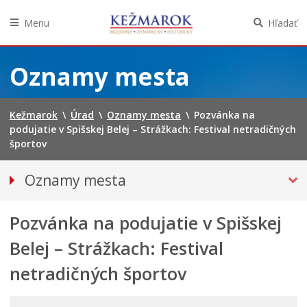
Menu
Hľadať
Preskočiť
na
Oznamy mesta
obsah
Kežmarok
\
Úrad
\
Oznamy mesta
\
Pozvánka na
podujatie v Spišskej Belej – Strážkach: Festival netradičných
športov
Oznamy mesta
VŠETKY OZNAMY MESTA
Pozvánka na podujatie v Spišskej
Bezpečnosť
Straty a nálezy
Belej – Strážkach: Festival
Doprava, údržba komunikácií
netradičných športov
Financie
KULTÚRA, ŠPORT A PROPAGÁCIA