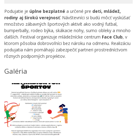
Primátor informuje
Podujatie je
úplne bezplatné
a určené pre
deti, mládež,
rodiny aj širokú verejnosť
. Návštevníci si budú môcť vyskúšať
Rodina, život, bývanie
množstvo zábavných športových aktivít ako vodný futbal,
Školstvo
bumperbally, rodeo býka, skákacie nohy, sumo obleky a mnoho
ďalších. Festival organizuje mládežnícke centrum
Face Club
, v
Stavby, prenájmy a pozemky
ktorom pôsobia dobrovoľníci bez nároku na odmenu. Realizáciu
Zamestnanie v samospráve
podujatia nám pomáhajú zabezpečiť partneri prostredníctvom
rôznych podporných projektov.
Životné prostredie a odpady
Galéria