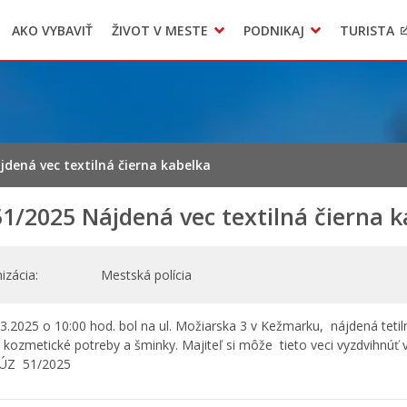
AKO VYBAVIŤ
ŽIVOT V MESTE
PODNIKAJ
TURISTA
Geo informačný systém – Kežmarok
Oznamovanie podozrení z podvodov
Triedený zber – NATUR – PACK
jdená vec textilná čierna kabelka
1/2025 Nájdená vec textilná čierna 
izácia
Mestská polícia
3.2025 o 10:00 hod. bol na ul. Možiarska 3 v Kežmarku, nájdená tetil
 kozmetické potreby a šminky. Majiteľ si môže tieto veci vyzdvihnúť 
 ÚZ 51/2025