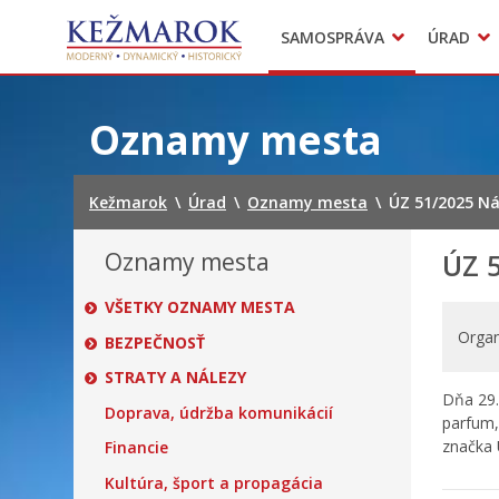
Predajné trhy
SAMOSPRÁVA
ÚRAD
Mestská polícia
Sekcie úradu
Preskočiť
na
Oznamy mesta
obsah
Kežmarok
\
Úrad
\
Oznamy mesta
\
ÚZ 51/2025 Ná
Oznamy mesta
ÚZ 5
VŠETKY OZNAMY MESTA
Organ
BEZPEČNOSŤ
STRATY A NÁLEZY
Dňa 29.
Doprava, údržba komunikácií
parfum,
značka
Financie
Kultúra, šport a propagácia