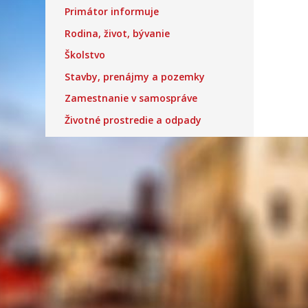
Primátor informuje
Rodina, život, bývanie
Školstvo
Stavby, prenájmy a pozemky
Zamestnanie v samospráve
Životné prostredie a odpady