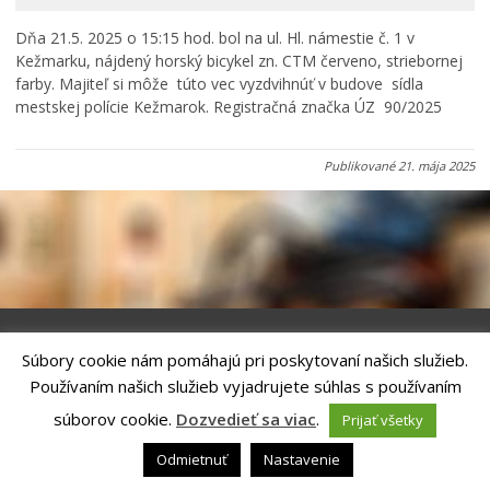
Primátor informuje
Dňa 21.5. 2025 o 15:15 hod. bol na ul. Hl. námestie č. 1 v
Rodina, život, bývanie
Kežmarku, nájdený horský bicykel zn. CTM červeno, striebornej
Školstvo
farby. Majiteľ si môže túto vec vyzdvihnúť v budove sídla
mestskej polície Kežmarok. Registračná značka ÚZ 90/2025
Stavby, prenájmy a pozemky
Zamestnanie v samospráve
Publikované
21. mája 2025
Životné prostredie a odpady
Súbory cookie nám pomáhajú pri poskytovaní našich služieb.
Riešenie
ANTIK SMART CITY
| Technický prevádzkovateľ – MVI
Používaním našich služieb vyjadrujete súhlas s používaním
Technology, s.r.o.
Správca webového sídla: Mesto Kežmarok, Hlavné námestie, 060 01
súborov cookie.
Dozvedieť sa viac
.
Prijať všetky
Kežmarok, tel.: +421524660111
email:
podatelna@kezmarok.sk
,|
Vyhlásenie o prístupnosti
|
Odmietnuť
Nastavenie
Ochrana osobných údajov