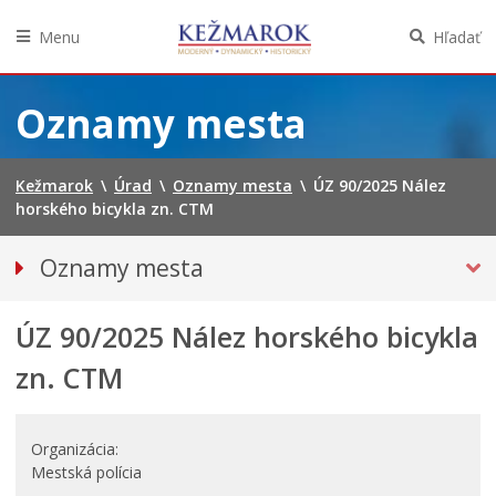
Menu
Hľadať
Preskočiť
na
Oznamy mesta
obsah
Kežmarok
\
Úrad
\
Oznamy mesta
\
ÚZ 90/2025 Nález
horského bicykla zn. CTM
Oznamy mesta
VŠETKY OZNAMY MESTA
ÚZ 90/2025 Nález horského bicykla
BEZPEČNOSŤ
STRATY A NÁLEZY
zn. CTM
Doprava, údržba komunikácií
Financie
Organizácia
Kultúra, šport a propagácia
Mestská polícia