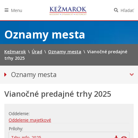
Menu
Hľadať
Preskočiť
na
Oznamy mesta
obsah
Kežmarok
\
Úrad
\
Oznamy mesta
\
Vianočné predajné
trhy 2025
Oznamy mesta
VŠETKY OZNAMY MESTA
Vianočné predajné trhy 2025
Bezpečnosť
Straty a nálezy
Doprava, údržba komunikácií
Oddelenie
Oddelenie majetkové
Financie
Prílohy
Kultúra, šport a propagácia
Trhy_info_2025