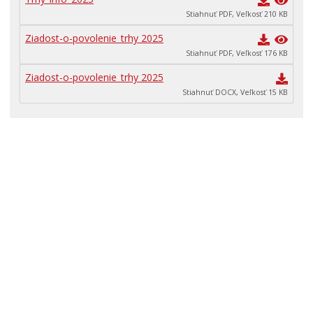
Primátor informuje
Stiahnuť PDF, Veľkosť 210 KB
Rodina, život, bývanie
Ziadost-o-povolenie_trhy 2025
Školstvo
Stiahnuť PDF, Veľkosť 176 KB
Stavby, prenájmy a pozemky
Ziadost-o-povolenie_trhy 2025
Stiahnuť DOCX, Veľkosť 15 KB
Zamestnanie v samospráve
Životné prostredie a odpady