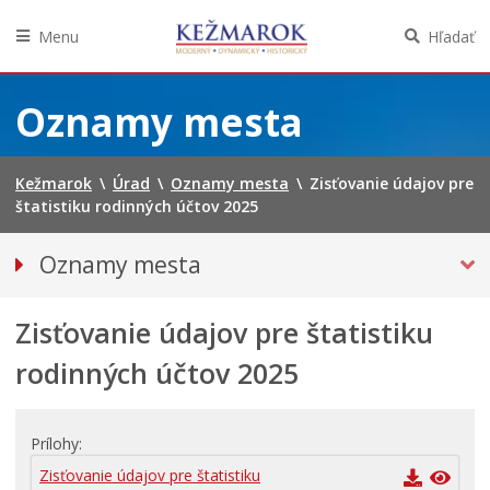
Menu
Hľadať
Preskočiť
na
Oznamy mesta
obsah
Kežmarok
\
Úrad
\
Oznamy mesta
\
Zisťovanie údajov pre
štatistiku rodinných účtov 2025
Oznamy mesta
VŠETKY OZNAMY MESTA
Zisťovanie údajov pre štatistiku
Bezpečnosť
Straty a nálezy
rodinných účtov 2025
Doprava, údržba komunikácií
Financie
Prílohy
Kultúra, šport a propagácia
Zisťovanie údajov pre štatistiku