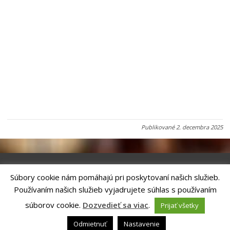
Publikované
2. decembra 2025
Súbory cookie nám pomáhajú pri poskytovaní našich služieb.
Riešenie
ANTIK SMART CITY
| Technický prevádzkovateľ – MVI
Používaním našich služieb vyjadrujete súhlas s používaním
Technology, s.r.o.
Správca webového sídla: Mesto Kežmarok, Hlavné námestie, 060 01
súborov cookie.
Dozvedieť sa viac
.
Prijať všetky
Kežmarok, tel.: +421524660111
email:
podatelna@kezmarok.sk
,|
Vyhlásenie o prístupnosti
|
Odmietnuť
Nastavenie
Ochrana osobných údajov