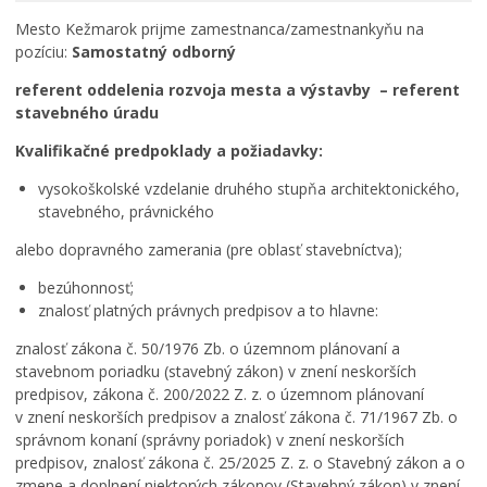
Rodina, život, bývanie
Mesto Kežmarok prijme zamestnanca/zamestnankyňu na
pozíciu:
Samostatný odborný
Školstvo
referent oddelenia rozvoja mesta a výstavby – referent
Stavby, prenájmy a pozemky
stavebného úradu
ZAMESTNANIE V SAMOSPRÁVE
Kvalifikačné predpoklady a požiadavky:
Životné prostredie a odpady
vysokoškolské vzdelanie druhého stupňa architektonického,
stavebného, právnického
alebo dopravného zamerania (pre oblasť stavebníctva);
bezúhonnosť;
znalosť platných právnych predpisov a to hlavne:
znalosť zákona č. 50/1976 Zb. o územnom plánovaní a
stavebnom poriadku (stavebný zákon) v znení neskorších
predpisov, zákona č. 200/2022 Z. z. o územnom plánovaní
v znení neskorších predpisov a znalosť zákona č. 71/1967 Zb. o
správnom konaní (správny poriadok) v znení neskorších
predpisov, znalosť zákona č. 25/2025 Z. z. o Stavebný zákon a o
zmene a doplnení niektorých zákonov (Stavebný zákon) v znení