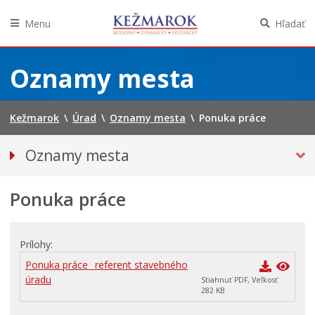
Menu
Hľadať
Preskočiť
na
Oznamy mesta
obsah
Kežmarok
\
Úrad
\
Oznamy mesta
\
Ponuka práce
Oznamy mesta
VŠETKY OZNAMY MESTA
Ponuka práce
Bezpečnosť
Straty a nálezy
Doprava, údržba komunikácií
Prílohy
Financie
Ponuka práce_ referent stavebného
úradu
Stiahnuť PDF, Veľkosť
Kultúra, šport a propagácia
282 KB
Primátor informuje