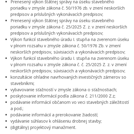
Prenesený výkon štátnej správy na úseku stavebného
poriadku v zmysle zákona č. 50/1976 zb. v znení neskorších
predpisov a príslušných vykonávacích predpisov;
Prenesený výkon štátnej správy na úseku stavebného
poriadku v zmysle zákona č. 25/2025 Z. z. v znení neskorších
predpisov a príslušných vykonávacích predpisov;
Výkon funkcií stavebného úradu I. stupňa na zverenom úseku
v plnom rozsahu v zmysle zákona č. 50/1976 Zb. v zmení
neskorších predpisov, súvisiacich a vykonávacích predpisov;
Výkon funkcií stavebného úradu I. stupňa na zverenom úseku
v plnom rozsahu v zmysle zákona č. č. 25/2025 Z. z. v zmení
neskorších predpisov, súvisiacich a vykonávacích predpisov;
konzultácie ohľadne navrhovaných investičných zámerov so
stavebníkmi;
vybavovanie sťažností v zmysle zákona o sťažnostiach;
poskytovanie informácií podľa zákona č. 211/2000 Z.z;
podávanie informácií občanom vo veci stavebných záležitostí
a pod.;
podávanie informácií a prerokovanie žiadostí;
vydávanie súhlasov k ohláseniu drobnej stavby;
(digitálny) projektový manažment.