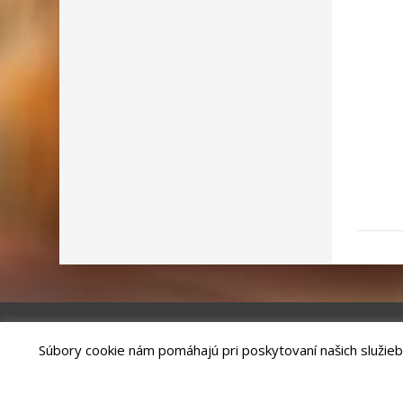
Súbory cookie nám pomáhajú pri poskytovaní našich služieb
Riešenie
ANTIK SMART CITY
| Technický prevádzkovateľ – MVI Te
Správca webového sídla: Mesto Kežmarok, Hlavné námestie, 060 01 
email:
podatelna@kezmarok.sk
,|
Vyhlásenie o prístupnosti
|
Oc