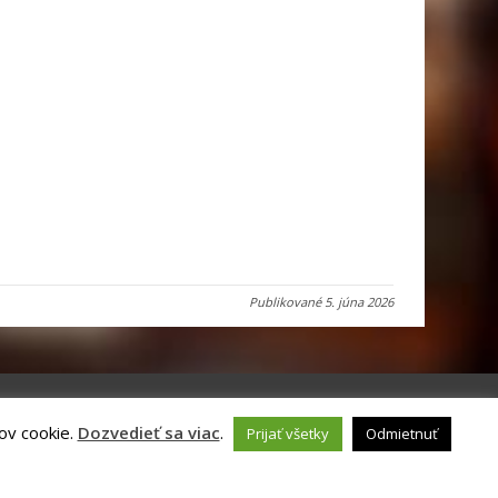
Publikované
5. júna 2026
ov cookie.
Dozvedieť sa viac
.
Prijať všetky
Odmietnuť