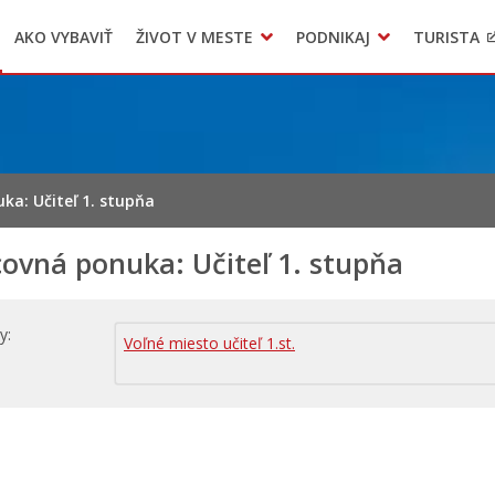
AKO VYBAVIŤ
ŽIVOT V MESTE
PODNIKAJ
TURISTA
Geo informačný systém – Kežmarok
Oznamovanie podozrení z podvodov
Triedený zber – NATUR – PACK
ka: Učiteľ 1. stupňa
ovná ponuka: Učiteľ 1. stupňa
hy
Voľné miesto učiteľ 1.st.