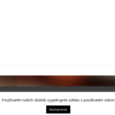
. Používaním našich služieb vyjadrujete súhlas s používaním súbor
chnology, s.r.o.
Kežmarok, tel.: +421524660111
Nastavenie
hrana osobných údajov