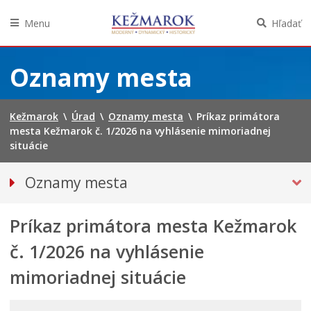
Menu
Hľadať
Preskočiť
na
Oznamy mesta
obsah
Kežmarok
\
Úrad
\
Oznamy mesta
\
Príkaz primátora
mesta Kežmarok č. 1/2026 na vyhlásenie mimoriadnej
situácie
Oznamy mesta
VŠETKY OZNAMY MESTA
Príkaz primátora mesta Kežmarok
BEZPEČNOSŤ
Straty a nálezy
č. 1/2026 na vyhlásenie
Doprava, údržba komunikácií
mimoriadnej situácie
Financie
Kultúra, šport a propagácia