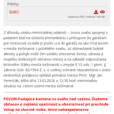
Prílohy
Primátor informuje
Scan1
Rodina, život, bývanie
Stiahnuť PDF, Veľkosť 109 KB
Školstvo
Stavby, prenájmy a pozemky
Z dôvodu vzniku mimoriadnej udalosti – zosuv svahu spojený s
padaním skál na účelovú komunikáciu s prístupom ku garážam
Zamestnanie v samospráve
pre motorové vozidlá (v počte cca 40 garáží) na ulici Pod lesom
Životné prostredie a odpady
v meste Kežmarok z priľahlého svahu, sú obmedzené ľudské
aktivity a pohyb osôb čím vzniklo ohrozenie života, zdravia a
majetku dotknutých občanov mesta a na základe odporúčania
krízového štábu mesta Kežmarok v zmysle § 15 ods. 1 písm. j)
zákona číslo 42/1994 Z. z. o civilnej ochrane obyvateľstva v znení
neskorších predpisov vyhlásil primátor mesta PhDr. Mgr. Ján
Ferenčák, MBA dňa 13.02.2026 o 12.30 hod. mimoriadnu
situáciu na celom území mesta Kežmarok.
POZOR! Padajúce kamene zo svahu nad cestou. Žiadame
občanov o zvýšenú opatrnosť a obozretnosť pri prechode.
Vstup na vlastné riziko. H
rozí nebezpečenstvo