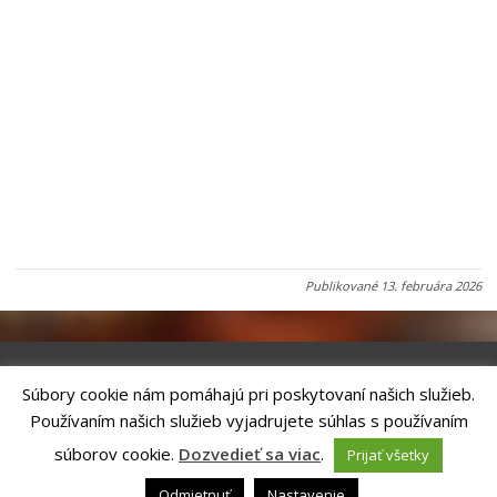
Publikované
13. februára 2026
Súbory cookie nám pomáhajú pri poskytovaní našich služieb.
Riešenie
ANTIK SMART CITY
| Technický prevádzkovateľ – MVI
Používaním našich služieb vyjadrujete súhlas s používaním
Technology, s.r.o.
Správca webového sídla: Mesto Kežmarok, Hlavné námestie, 060 01
súborov cookie.
Dozvedieť sa viac
.
Prijať všetky
Kežmarok, tel.: +421524660111
email:
podatelna@kezmarok.sk
,|
Vyhlásenie o prístupnosti
|
Odmietnuť
Nastavenie