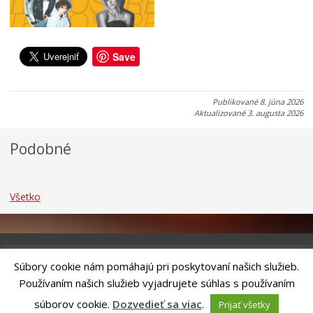
n
l
á
1
1
2
2
9
6
.
.
.
Save
a
a
a
u
u
u
g
g
g
Publikované
8. júna 2026
u
u
u
Aktualizované
3. augusta 2026
s
s
s
t
t
t
Podobné
a
a
a
Všetko
Súbory cookie nám pomáhajú pri poskytovaní našich služieb.
Riešenie
ANTIK SMART CITY
| Technický prevádzkovateľ – MVI
Používaním našich služieb vyjadrujete súhlas s používaním
Technology, s.r.o.
Správca webového sídla: Mesto Kežmarok, Hlavné námestie, 060 01
súborov cookie.
Dozvedieť sa viac
.
Prijať všetky
Kežmarok, tel.: +421524660111