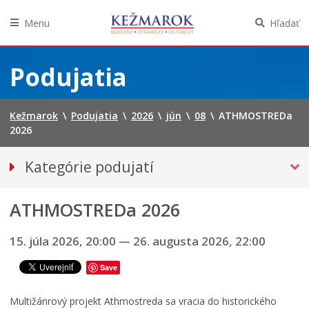
Menu
Hľadať
Preskočiť
na
Podujatia
obsah
Kežmarok
\
Podujatia
\
2026
\
jún
\
08
\
ATHMOSTREDa
2026
Kategórie podujatí
VŠETKY PODUJATIA
ATHMOSTREDa 2026
HUDBA, TANEC, DIVADLO
Múzeá, galérie, knižnice
15. júla 2026, 20:00
—
26. augusta 2026, 22:00
Športové
Save
Výstavy
Iné podujatia
Multižánrový projekt Athmostreda sa vracia do historického