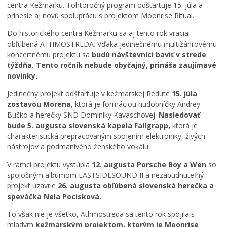
centra Kežmarku. Tohtoročný program odštartuje 15. júla a
Ročný prehľad
prinesie aj novú spoluprácu s projektom Moonrise Ritual.
Do historického centra Kežmarku sa aj tento rok vracia
obľúbená ATHMOSTREDA. Vďaka jedinečnému multižánrovému
koncertnému projektu sa
budú návštevníci baviť v strede
týždňa. Tento ročník nebude obyčajný, prináša zaujímavé
novinky.
Jedinečný projekt odštartuje v kežmarskej Redute
15. júla
zostavou Morena
, ktorá je formáciou hudobníčky Andrey
Bučko a herečky SND Dominiky Kavaschovej.
Nasledovať
bude 5. augusta slovenská kapela Fallgrapp,
ktorá je
charakteristická prepracovaným spojením elektroniky, živých
nástrojov a podmanivého ženského vokálu.
V rámci projektu vystúpia
12. augusta Porsche Boy a Wen
so
spoločným albumom EASTSIDESOUND II a nezabudnuteľný
projekt uzavrie
26. augusta obľúbená slovenská herečka a
speváčka Nela Pocisková.
To však nie je všetko, Athmostreda sa tento rok spojila s
mladým
kežmarským projektom, ktorým je Moonrise